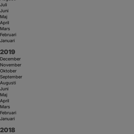
Juli
Juni
Maj
April
Mars
Februari
Januari
År:
2019
December
November
Oktober
September
Augusti
Juni
Maj
April
Mars
Februari
Januari
År:
2018