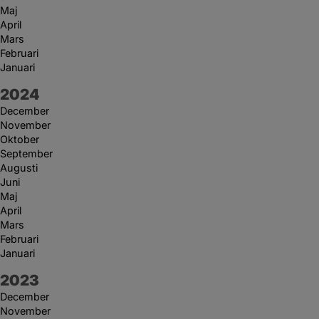
Maj
April
Mars
Februari
Januari
År:
2024
December
November
Oktober
September
Augusti
Juni
Maj
April
Mars
Februari
Januari
År:
2023
December
November