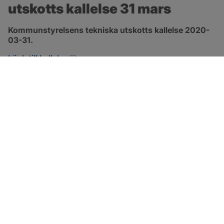
utskotts kallelse 31 mars
Kommunstyrelsens tekniska utskotts kallelse 2020-
03-31.
pdf, öppnas i nytt fönster.
Länk till kallelse
SOTENÄS KOMMUN
Besöksadress
Parkgatan 46
456 80 Kungshamn
Hitta hit