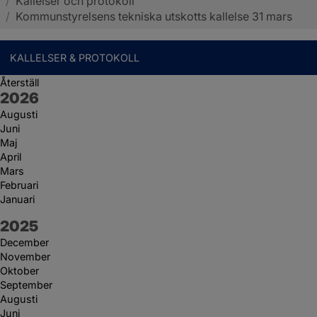
/
Kallelser och protokoll
Sotenäs kommun
/
Kommunstyrelsens tekniska utskotts kallelse 31 mars
KALLELSER & PROTOKOLL
Återställ
År:
2026
Augusti
Juni
Maj
April
Mars
Februari
Januari
År:
2025
December
November
Oktober
September
Augusti
Juni