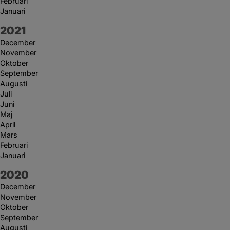
Februari
Januari
År:
2021
December
November
Oktober
September
Augusti
Juli
Juni
Maj
April
Mars
Februari
Januari
År:
2020
December
November
Oktober
September
Augusti