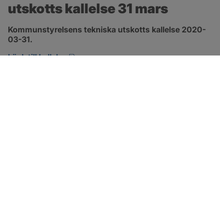
utskotts kallelse 31 mars
Kommunstyrelsens tekniska utskotts kallelse 2020-
03-31.
pdf, öppnas i nytt fönster.
Länk till kallelse
SOTENÄS KOMMUN
Besöksadress
Parkgatan 46
456 80 Kungshamn
Hitta hit