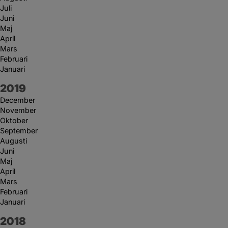
Juli
Juni
Maj
April
Mars
Februari
Januari
År:
2019
December
November
Oktober
September
Augusti
Juni
Maj
April
Mars
Februari
Januari
År:
2018