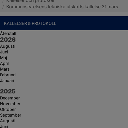
/
Kallelser och protokoll
Sotenäs kommun
/
Kommunstyrelsens tekniska utskotts kallelse 31 mars
KALLELSER & PROTOKOLL
Återställ
År:
2026
Augusti
Juni
Maj
April
Mars
Februari
Januari
År:
2025
December
November
Oktober
September
Augusti
Juni