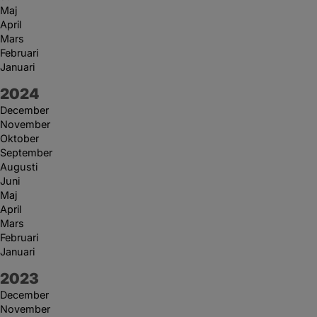
Maj
April
Mars
Februari
Januari
År:
2024
December
November
Oktober
September
Augusti
Juni
Maj
April
Mars
Februari
Januari
År:
2023
December
November