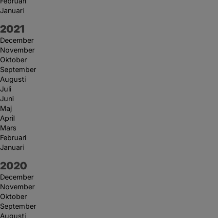
Februari
Januari
År:
2021
December
November
Oktober
September
Augusti
Juli
Juni
Maj
April
Mars
Februari
Januari
År:
2020
December
November
Oktober
September
Augusti