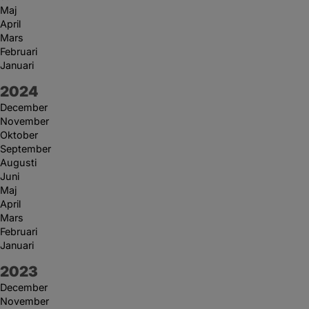
Maj
April
Mars
Februari
Januari
År:
2024
December
November
Oktober
September
Augusti
Juni
Maj
April
Mars
Februari
Januari
År:
2023
December
November