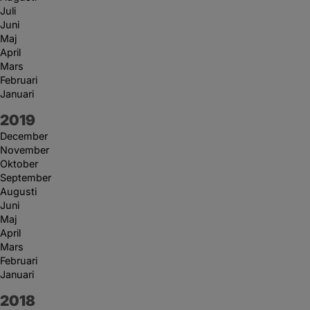
Juli
Juni
Maj
April
Mars
Februari
Januari
År:
2019
December
November
Oktober
September
Augusti
Juni
Maj
April
Mars
Februari
Januari
År:
2018