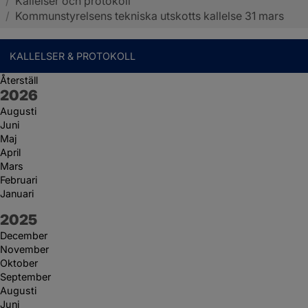
/
Kallelser och protokoll
Sotenäs kommun
/
Kommunstyrelsens tekniska utskotts kallelse 31 mars
KALLELSER & PROTOKOLL
Återställ
År:
2026
Augusti
Juni
Maj
April
Mars
Februari
Januari
År:
2025
December
November
Oktober
September
Augusti
Juni