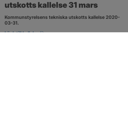
utskotts kallelse 31 mars
Kommunstyrelsens tekniska utskotts kallelse 2020-
03-31.
pdf, öppnas i nytt fönster.
Länk till kallelse
SOTENÄS KOMMUN
Besöksadress
Parkgatan 46
456 80 Kungshamn
Hitta hit