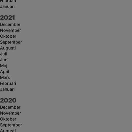
Februari
Januari
År:
2021
December
November
Oktober
September
Augusti
Juli
Juni
Maj
April
Mars
Februari
Januari
År:
2020
December
November
Oktober
September
Augusti