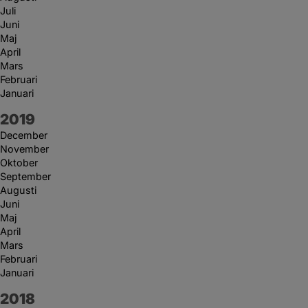
Juli
Juni
Maj
April
Mars
Februari
Januari
År:
2019
December
November
Oktober
September
Augusti
Juni
Maj
April
Mars
Februari
Januari
År:
2018