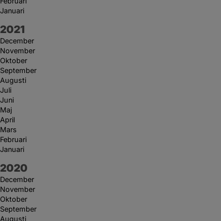
Februari
Januari
År:
2021
December
November
Oktober
September
Augusti
Juli
Juni
Maj
April
Mars
Februari
Januari
År:
2020
December
November
Oktober
September
Augusti