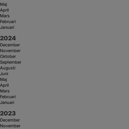
Maj
April
Mars
Februari
Januari
År:
2024
December
November
Oktober
September
Augusti
Juni
Maj
April
Mars
Februari
Januari
År:
2023
December
November