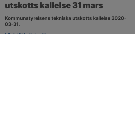
utskotts kallelse 31 mars
Kommunstyrelsens tekniska utskotts kallelse 2020-
03-31.
pdf, öppnas i nytt fönster.
Länk till kallelse
SOTENÄS KOMMUN
Besöksadress
Parkgatan 46
456 80 Kungshamn
Hitta hit