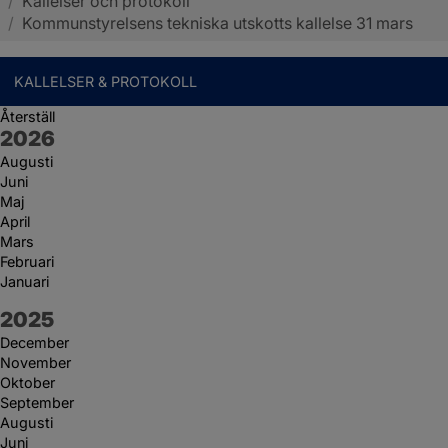
/
Kallelser och protokoll
Sotenäs kommun
/
Kommunstyrelsens tekniska utskotts kallelse 31 mars
KALLELSER & PROTOKOLL
Återställ
År:
2026
Augusti
Juni
Maj
April
Mars
Februari
Januari
År:
2025
December
November
Oktober
September
Augusti
Juni