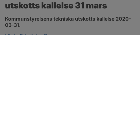
utskotts kallelse 31 mars
Kommunstyrelsens tekniska utskotts kallelse 2020-
03-31.
pdf, öppnas i nytt fönster.
Länk till kallelse
SOTENÄS KOMMUN
Besöksadress
Parkgatan 46
456 80 Kungshamn
Hitta hit