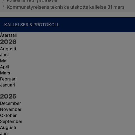
/
Kallelser och protokoll
Sotenäs kommun
/
Kommunstyrelsens tekniska utskotts kallelse 31 mars
KALLELSER & PROTOKOLL
Återställ
År:
2026
Augusti
Juni
Maj
April
Mars
Februari
Januari
År:
2025
December
November
Oktober
September
Augusti
Juni