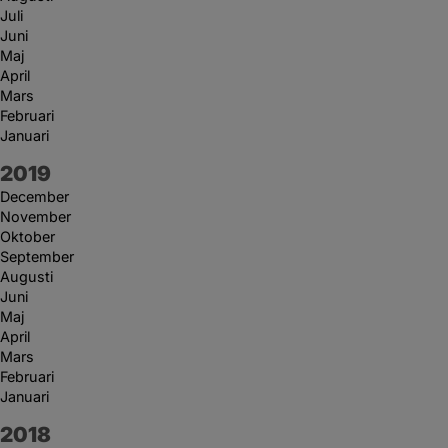
Juli
Juni
Maj
April
Mars
Februari
Januari
År:
2019
December
November
Oktober
September
Augusti
Juni
Maj
April
Mars
Februari
Januari
År:
2018