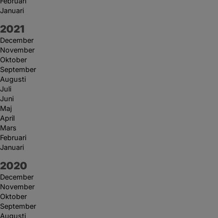
Februari
Januari
År:
2021
December
November
Oktober
September
Augusti
Juli
Juni
Maj
April
Mars
Februari
Januari
År:
2020
December
November
Oktober
September
Augusti