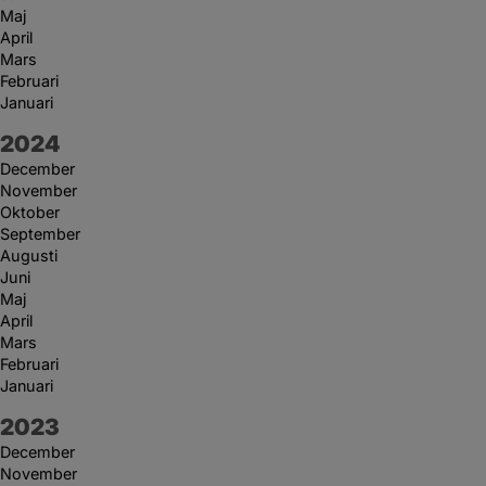
Maj
April
Mars
Februari
Januari
År:
2024
December
November
Oktober
September
Augusti
Juni
Maj
April
Mars
Februari
Januari
År:
2023
December
November