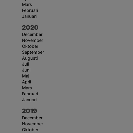
Mars
Februari
Januari
År:
2020
December
November
Oktober
September
Augusti
Juli
Juni
Maj
April
Mars
Februari
Januari
År:
2019
December
November
Oktober