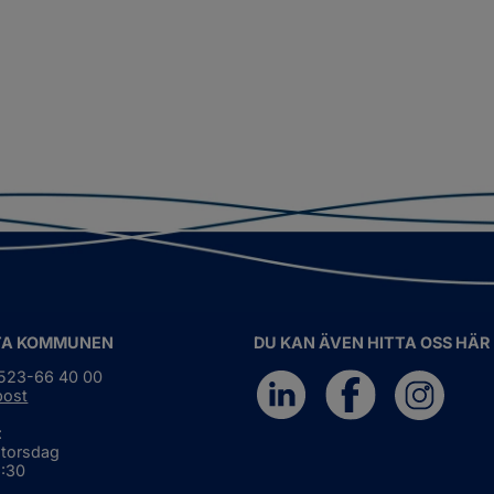
TA KOMMUNEN
DU KAN ÄVEN HITTA OSS HÄR
0523-66 40 00
post
:
 torsdag
6:30