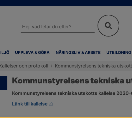
Sök
på
webbplatsen
ILJÖ
UPPLEVA & GÖRA
NÄRINGSLIV & ARBETE
UTBILDNING
Kallelser och protokoll
/
Kommunstyrelsens tekniska utskotts
Kommunstyrelsens tekniska uts
Kommunstyrelsens tekniska utskotts kallelse 2020-
pdf, öppnas i nytt fönster.
Länk till kallelse