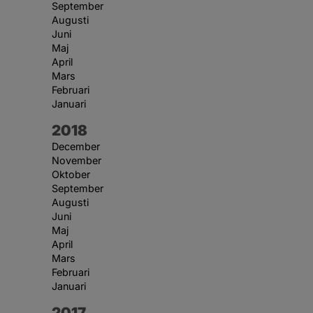
September
Augusti
Juni
Maj
April
Mars
Februari
Januari
År:
2018
December
November
Oktober
September
Augusti
Juni
Maj
April
Mars
Februari
Januari
År:
2017