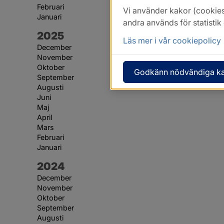
Februari
Vi använder kakor (cookies
Januari
andra används för statisti
År:
2025
Läs mer i vår cookiepolicy
December
November
Oktober
Godkänn nödvändiga k
September
Augusti
Juni
Maj
April
Mars
Februari
Januari
År:
2024
December
November
Oktober
September
Augusti