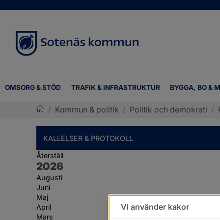
OMSORG & STÖD
TRAFIK & INFRASTRUKTUR
BYGGA, BO & M
/
Kommun & politik
/
Politik och demokrati
/
Sotenäs kommun
KALLELSER & PROTOKOLL
Återställ
År:
2026
Augusti
Juni
Maj
Vi använder kakor
April
Mars