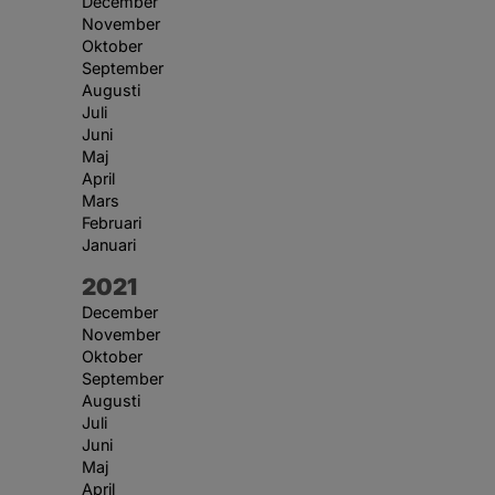
December
November
Oktober
September
Augusti
Juli
Juni
Maj
April
Mars
Februari
Januari
År:
2021
December
November
Oktober
September
Augusti
Juli
Juni
Maj
April