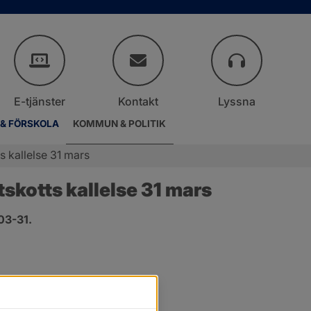
E-tjänster
Kontakt
Lyssna
 & FÖRSKOLA
KOMMUN & POLITIK
 kallelse 31 mars
kotts kallelse 31 mars
03-31.