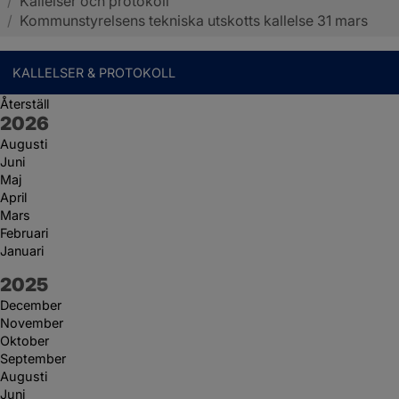
/
Kallelser och protokoll
Sotenäs kommun
/
Kommunstyrelsens tekniska utskotts kallelse 31 mars
KALLELSER & PROTOKOLL
Återställ
År:
2026
Augusti
Juni
Maj
April
Mars
Februari
Januari
År:
2025
December
November
Oktober
September
Augusti
Juni