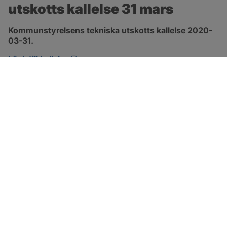
utskotts kallelse 31 mars
Kommunstyrelsens tekniska utskotts kallelse 2020-
03-31.
pdf, öppnas i nytt fönster.
Länk till kallelse
SOTENÄS KOMMUN
Besöksadress
Parkgatan 46
456 80 Kungshamn
Hitta hit