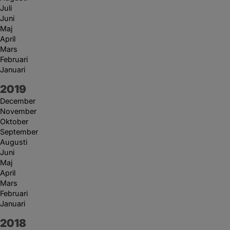
Juli
Juni
Maj
April
Mars
Februari
Januari
År:
2019
December
November
Oktober
September
Augusti
Juni
Maj
April
Mars
Februari
Januari
År:
2018