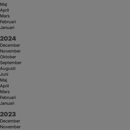
Maj
April
Mars
Februari
Januari
År:
2024
December
November
Oktober
September
Augusti
Juni
Maj
April
Mars
Februari
Januari
År:
2023
December
November