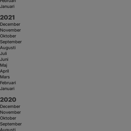
Februari
Januari
År:
2021
December
November
Oktober
September
Augusti
Juli
Juni
Maj
April
Mars
Februari
Januari
År:
2020
December
November
Oktober
September
Augusti