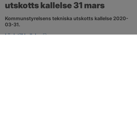
utskotts kallelse 31 mars
Kommunstyrelsens tekniska utskotts kallelse 2020-
03-31.
pdf, öppnas i nytt fönster.
Länk till kallelse
SOTENÄS KOMMUN
Besöksadress
Parkgatan 46
456 80 Kungshamn
Hitta hit