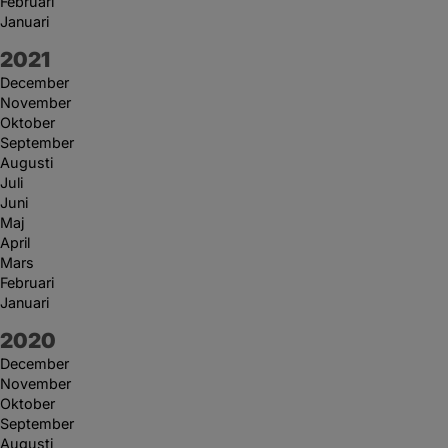
Februari
Januari
År:
2021
December
November
Oktober
September
Augusti
Juli
Juni
Maj
April
Mars
Februari
Januari
År:
2020
December
November
Oktober
September
Augusti