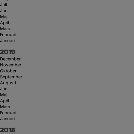
Juli
Juni
Maj
April
Mars
Februari
Januari
År:
2019
December
November
Oktober
September
Augusti
Juni
Maj
April
Mars
Februari
Januari
År:
2018