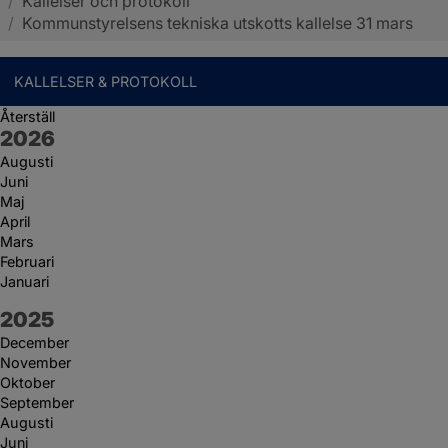
/
Kallelser och protokoll
Sotenäs kommun
/
Kommunstyrelsens tekniska utskotts kallelse 31 mars
KALLELSER & PROTOKOLL
Återställ
År:
2026
Augusti
Juni
Maj
April
Mars
Februari
Januari
År:
2025
December
November
Oktober
September
Augusti
Juni