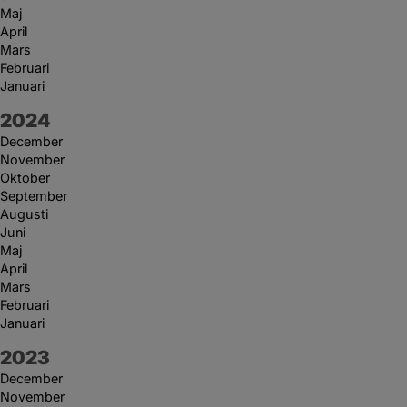
Maj
April
Mars
Februari
Januari
År:
2024
December
November
Oktober
September
Augusti
Juni
Maj
April
Mars
Februari
Januari
År:
2023
December
November