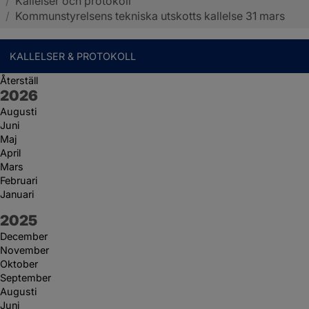
/
Kallelser och protokoll
Sotenäs kommun
/
Kommunstyrelsens tekniska utskotts kallelse 31 mars
KALLELSER & PROTOKOLL
Återställ
År:
2026
Augusti
Juni
Maj
April
Mars
Februari
Januari
År:
2025
December
November
Oktober
September
Augusti
Juni