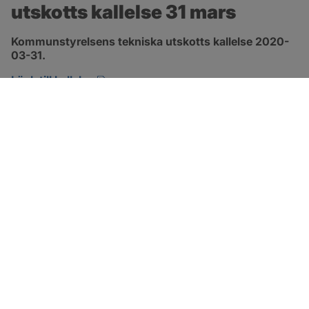
utskotts kallelse 31 mars
Kommunstyrelsens tekniska utskotts kallelse 2020-
03-31.
pdf, öppnas i nytt fönster.
Länk till kallelse
SOTENÄS KOMMUN
Besöksadress
Parkgatan 46
456 80 Kungshamn
Hitta hit