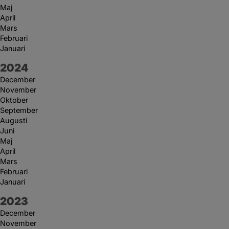
Maj
April
Mars
Februari
Januari
År:
2024
December
November
Oktober
September
Augusti
Juni
Maj
April
Mars
Februari
Januari
År:
2023
December
November