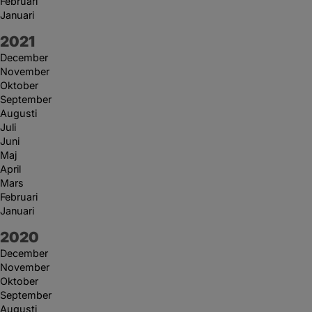
Februari
Januari
År:
2021
December
November
Oktober
September
Augusti
Juli
Juni
Maj
April
Mars
Februari
Januari
År:
2020
December
November
Oktober
September
Augusti