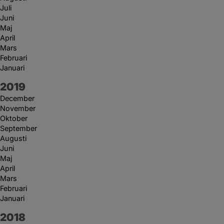
Juli
Juni
Maj
April
Mars
Februari
Januari
År:
2019
December
November
Oktober
September
Augusti
Juni
Maj
April
Mars
Februari
Januari
År:
2018