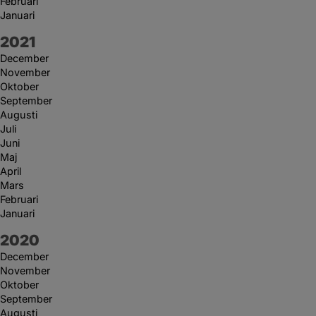
Februari
Januari
År:
2021
December
November
Oktober
September
Augusti
Juli
Juni
Maj
April
Mars
Februari
Januari
År:
2020
December
November
Oktober
September
Augusti