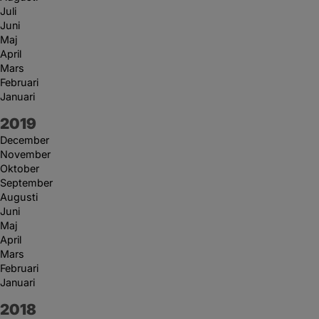
Juli
Juni
Maj
April
Mars
Februari
Januari
År:
2019
December
November
Oktober
September
Augusti
Juni
Maj
April
Mars
Februari
Januari
År:
2018