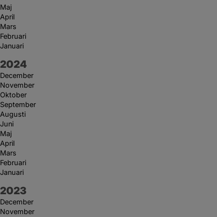
Maj
April
Mars
Februari
Januari
År:
2024
December
November
Oktober
September
Augusti
Juni
Maj
April
Mars
Februari
Januari
År:
2023
December
November