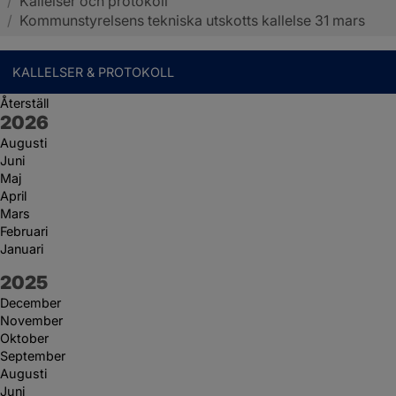
/
Kallelser och protokoll
Sotenäs kommun
/
Kommunstyrelsens tekniska utskotts kallelse 31 mars
KALLELSER & PROTOKOLL
Återställ
År:
2026
Augusti
Juni
Maj
April
Mars
Februari
Januari
År:
2025
December
November
Oktober
September
Augusti
Juni