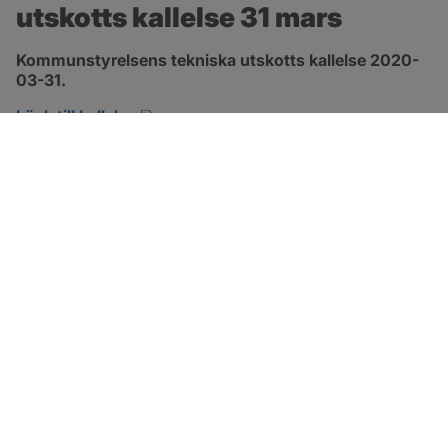
utskotts kallelse 31 mars
Kommunstyrelsens tekniska utskotts kallelse 2020-
03-31.
pdf, öppnas i nytt fönster.
Länk till kallelse
SOTENÄS KOMMUN
Besöksadress
Parkgatan 46
456 80 Kungshamn
Hitta hit