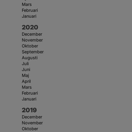
Mars
Februari
Januari
År:
2020
December
November
Oktober
September
Augusti
Juli
Juni
Maj
April
Mars
Februari
Januari
År:
2019
December
November
Oktober