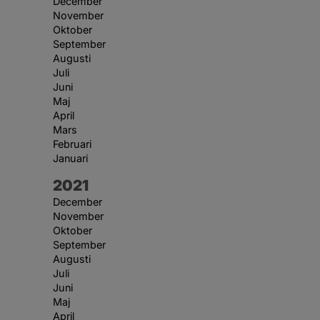
December
November
Oktober
September
Augusti
Juli
Juni
Maj
April
Mars
Februari
Januari
År:
2021
December
November
Oktober
September
Augusti
Juli
Juni
Maj
April