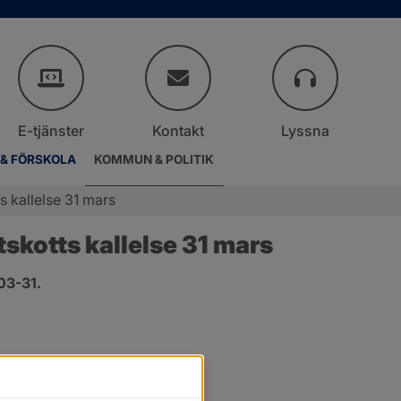
E-tjänster
Kontakt
Lyssna
 & FÖRSKOLA
KOMMUN & POLITIK
 kallelse 31 mars
kotts kallelse 31 mars
03-31.