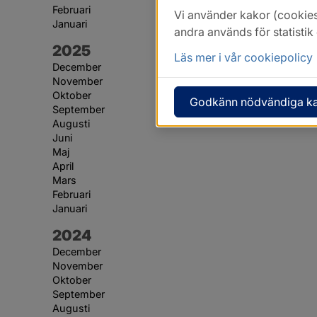
Februari
Vi använder kakor (cookies
Januari
andra används för statisti
År:
2025
Läs mer i vår cookiepolicy
December
November
Oktober
Godkänn nödvändiga k
September
Augusti
Juni
Maj
April
Mars
Februari
Januari
År:
2024
December
November
Oktober
September
Augusti