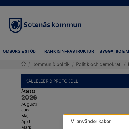
OMSORG & STÖD
TRAFIK & INFRASTRUKTUR
BYGGA, BO & M
/
Kommun & politik
/
Politik och demokrati
/
Sotenäs kommun
KALLELSER & PROTOKOLL
Återställ
År:
2026
Augusti
Juni
Maj
Vi använder kakor
April
Mars