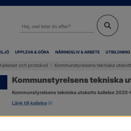
Sök
på
webbplatsen
ILJÖ
UPPLEVA & GÖRA
NÄRINGSLIV & ARBETE
UTBILDNING
Kallelser och protokoll
/
Kommunstyrelsens tekniska utskotts
Kommunstyrelsens tekniska uts
Kommunstyrelsens tekniska utskotts kallelse 2020-
pdf, öppnas i nytt fönster.
Länk till kallelse