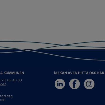
TA KOMMUNEN
DU KAN ÄVEN HITTA OSS HÄR
0523-66 40 00
post
:
 torsdag
6:30