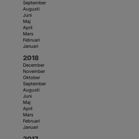
September
Augusti
Juni
Maj
April
Mars
Februari
Januari
År:
2018
December
November
Oktober
September
Augusti
Juni
Maj
April
Mars
Februari
Januari
År:
2017