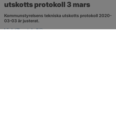
utskotts protokoll 3 mars
Kommunstyrelsens tekniska utskotts protokoll 2020-
03-03 är justerat.
pdf, 380.7 kB, öppnas i nytt fönster.
Länk till protokoll
SOTENÄS KOMMUN
Besöksadress
Parkgatan 46
456 80 Kungshamn
Hitta hit