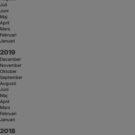
Juli
Juni
Maj
April
Mars
Februari
Januari
År:
2019
December
November
Oktober
September
Augusti
Juni
Maj
April
Mars
Februari
Januari
År:
2018