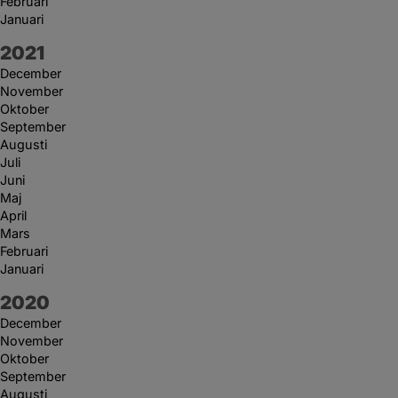
Februari
Januari
År:
2021
December
November
Oktober
September
Augusti
Juli
Juni
Maj
April
Mars
Februari
Januari
År:
2020
December
November
Oktober
September
Augusti