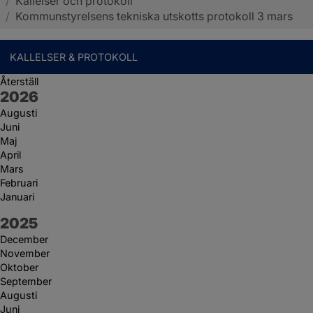
/
Kallelser och protokoll
Sotenäs kommun
/
Kommunstyrelsens tekniska utskotts protokoll 3 mars
KALLELSER & PROTOKOLL
Återställ
År:
2026
Augusti
Juni
Maj
April
Mars
Februari
Januari
År:
2025
December
November
Oktober
September
Augusti
Juni