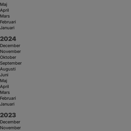
Maj
April
Mars
Februari
Januari
År:
2024
December
November
Oktober
September
Augusti
Juni
Maj
April
Mars
Februari
Januari
År:
2023
December
November