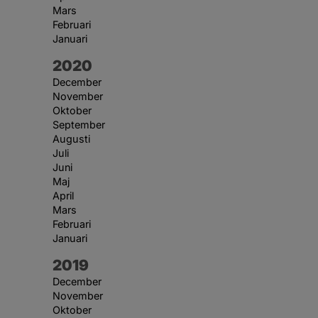
Mars
Februari
Januari
År:
2020
December
November
Oktober
September
Augusti
Juli
Juni
Maj
April
Mars
Februari
Januari
År:
2019
December
November
Oktober