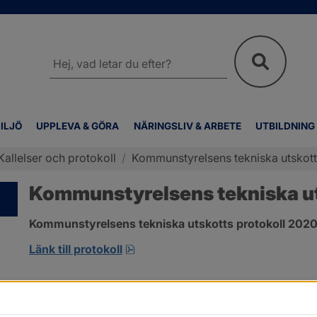
Sök
på
webbplatsen
ILJÖ
UPPLEVA & GÖRA
NÄRINGSLIV & ARBETE
UTBILDNING
Kallelser och protokoll
/
Kommunstyrelsens tekniska utskott
Kommunstyrelsens tekniska ut
Kommunstyrelsens tekniska utskotts protokoll 2020-
pdf, 380.7 kB, öppnas i nytt fönst
Länk till protokoll