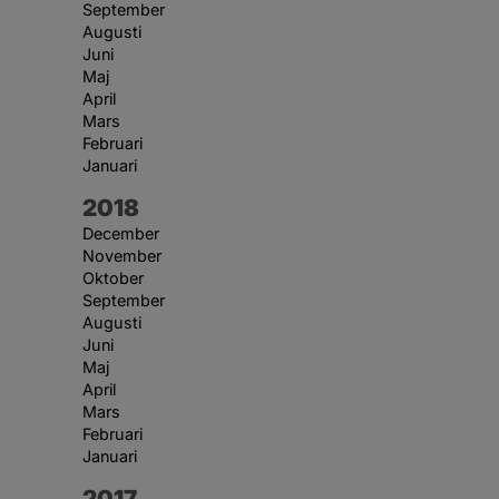
September
Augusti
Juni
Maj
April
Mars
Februari
Januari
År:
2018
December
November
Oktober
September
Augusti
Juni
Maj
April
Mars
Februari
Januari
År:
2017