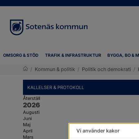
OMSORG & STÖD
TRAFIK & INFRASTRUKTUR
BYGGA, BO & M
/
Kommun & politik
/
Politik och demokrati
/
Sotenäs kommun
KALLELSER & PROTOKOLL
Återställ
År:
2026
Augusti
Juni
Maj
Vi använder kakor
April
Mars