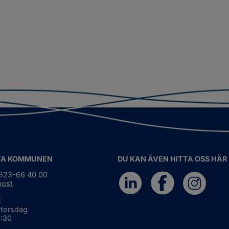
TA KOMMUNEN
DU KAN ÄVEN HITTA OSS HÄR
0523-66 40 00
post
:
 torsdag
6:30