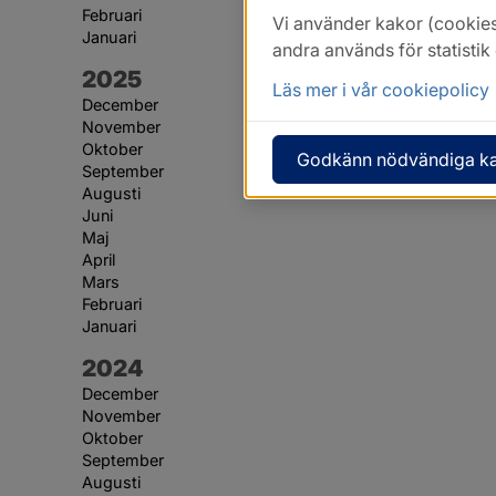
Februari
Vi använder kakor (cookies
Januari
andra används för statisti
År:
2025
Läs mer i vår cookiepolicy
December
November
Oktober
Godkänn nödvändiga k
September
Augusti
Juni
Maj
April
Mars
Februari
Januari
År:
2024
December
November
Oktober
September
Augusti