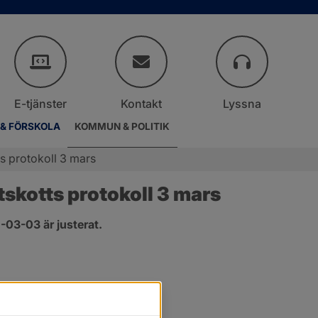
E-tjänster
Kontakt
Lyssna
 & FÖRSKOLA
KOMMUN & POLITIK
s protokoll 3 mars
skotts protokoll 3 mars
03-03 är justerat.
er.