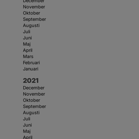
December
November
Oktober
September
Augusti
Juli
Juni
Maj
April
Mars
Februari
Januari
År:
2021
December
November
Oktober
September
Augusti
Juli
Juni
Maj
April