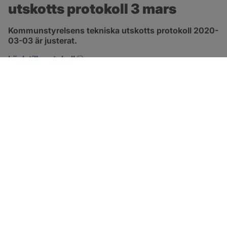
utskotts protokoll 3 mars
Kommunstyrelsens tekniska utskotts protokoll 2020-
03-03 är justerat.
pdf, 380.7 kB, öppnas i nytt fönster.
Länk till protokoll
SOTENÄS KOMMUN
Besöksadress
Parkgatan 46
456 80 Kungshamn
Hitta hit