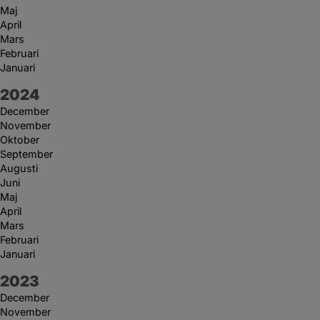
Maj
April
Mars
Februari
Januari
År:
2024
December
November
Oktober
September
Augusti
Juni
Maj
April
Mars
Februari
Januari
År:
2023
December
November