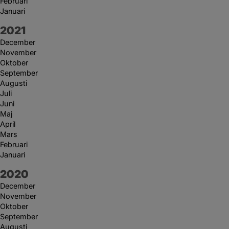
Februari
Januari
År:
2021
December
November
Oktober
September
Augusti
Juli
Juni
Maj
April
Mars
Februari
Januari
År:
2020
December
November
Oktober
September
Augusti