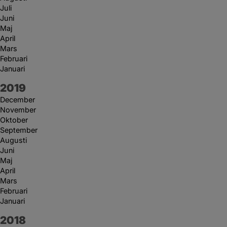
Juli
Juni
Maj
April
Mars
Februari
Januari
År:
2019
December
November
Oktober
September
Augusti
Juni
Maj
April
Mars
Februari
Januari
År:
2018