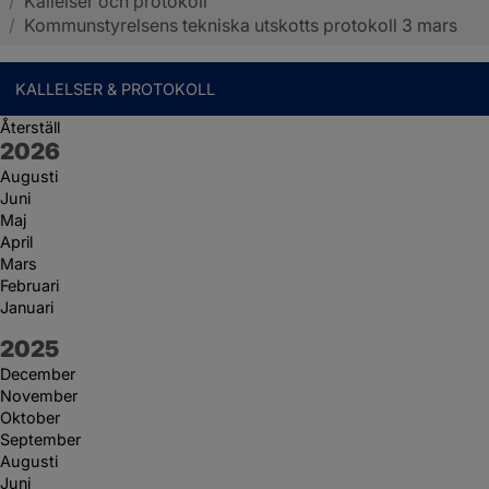
/
Kallelser och protokoll
Sotenäs kommun
/
Kommunstyrelsens tekniska utskotts protokoll 3 mars
KALLELSER & PROTOKOLL
Återställ
År:
2026
Augusti
Juni
Maj
April
Mars
Februari
Januari
År:
2025
December
November
Oktober
September
Augusti
Juni