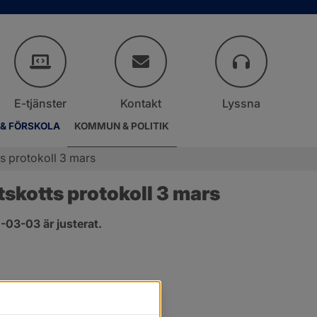
E-tjänster
Kontakt
Lyssna
 & FÖRSKOLA
KOMMUN & POLITIK
s protokoll 3 mars
skotts protokoll 3 mars
03-03 är justerat.
er.