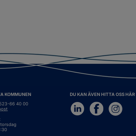
TA KOMMUNEN
DU KAN ÄVEN HITTA OSS HÄR
0523-66 40 00
post
:
 torsdag
6:30