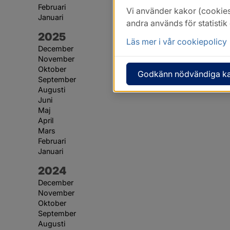
Februari
Vi använder kakor (cookies
Januari
andra används för statisti
År:
2025
Läs mer i vår cookiepolicy
December
November
Oktober
Godkänn nödvändiga k
September
Augusti
Juni
Maj
April
Mars
Februari
Januari
År:
2024
December
November
Oktober
September
Augusti