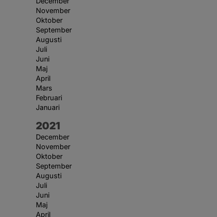
December
November
Oktober
September
Augusti
Juli
Juni
Maj
April
Mars
Februari
Januari
År:
2021
December
November
Oktober
September
Augusti
Juli
Juni
Maj
April