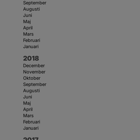
September
Augusti
Juni
Maj
April
Mars
Februari
Januari
År:
2018
December
November
Oktober
September
Augusti
Juni
Maj
April
Mars
Februari
Januari
År:
2017