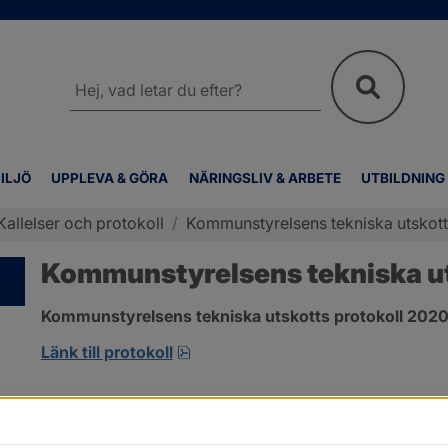
Sök
på
webbplatsen
ILJÖ
UPPLEVA & GÖRA
NÄRINGSLIV & ARBETE
UTBILDNING
Kallelser och protokoll
/
Kommunstyrelsens tekniska utskott
Kommunstyrelsens tekniska ut
Kommunstyrelsens tekniska utskotts protokoll 2020-
pdf, 380.7 kB, öppnas i nytt fönst
Länk till protokoll