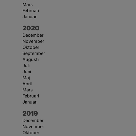
Mars
Februari
Januari
År:
2020
December
November
Oktober
September
Augusti
Juli
Juni
Maj
April
Mars
Februari
Januari
År:
2019
December
November
Oktober