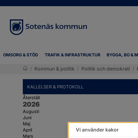
OMSORG & STÖD
TRAFIK & INFRASTRUKTUR
BYGGA, BO & M
/
Kommun & politik
/
Politik och demokrati
/
Sotenäs kommun
KALLELSER & PROTOKOLL
Återställ
År:
2026
Augusti
Juni
Maj
Vi använder kakor
April
Mars