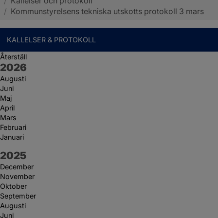
/
Kallelser och protokoll
Sotenäs kommun
/
Kommunstyrelsens tekniska utskotts protokoll 3 mars
KALLELSER & PROTOKOLL
Återställ
År:
2026
Augusti
Juni
Maj
April
Mars
Februari
Januari
År:
2025
December
November
Oktober
September
Augusti
Juni