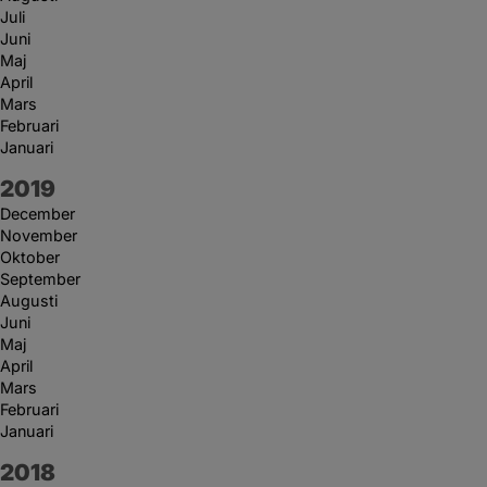
Juli
Juni
Maj
April
Mars
Februari
Januari
År:
2019
December
November
Oktober
September
Augusti
Juni
Maj
April
Mars
Februari
Januari
År:
2018