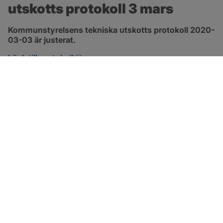
utskotts protokoll 3 mars
Kommunstyrelsens tekniska utskotts protokoll 2020-
03-03 är justerat.
pdf, 380.7 kB, öppnas i nytt fönster.
Länk till protokoll
SOTENÄS KOMMUN
Besöksadress
Parkgatan 46
456 80 Kungshamn
Hitta hit