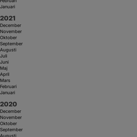
Februari
Januari
År:
2021
December
November
Oktober
September
Augusti
Juli
Juni
Maj
April
Mars
Februari
Januari
År:
2020
December
November
Oktober
September
Augusti