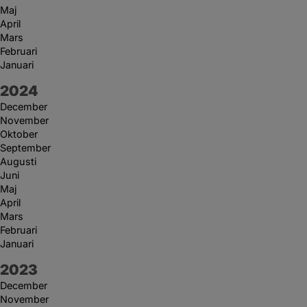
Maj
April
Mars
Februari
Januari
År:
2024
December
November
Oktober
September
Augusti
Juni
Maj
April
Mars
Februari
Januari
År:
2023
December
November