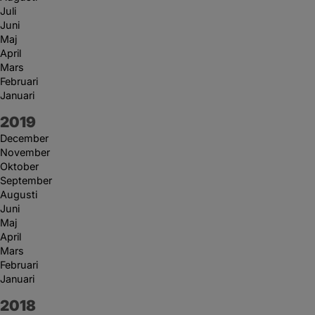
Juli
Juni
Maj
April
Mars
Februari
Januari
År:
2019
December
November
Oktober
September
Augusti
Juni
Maj
April
Mars
Februari
Januari
År:
2018