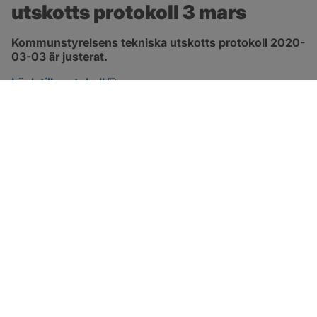
utskotts protokoll 3 mars
Kommunstyrelsens tekniska utskotts protokoll 2020-
03-03 är justerat.
pdf, 380.7 kB, öppnas i nytt fönster.
Länk till protokoll
SOTENÄS KOMMUN
Besöksadress
Parkgatan 46
456 80 Kungshamn
Hitta hit