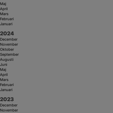
Maj
April
Mars
Februari
Januari
År:
2024
December
November
Oktober
September
Augusti
Juni
Maj
April
Mars
Februari
Januari
År:
2023
December
November