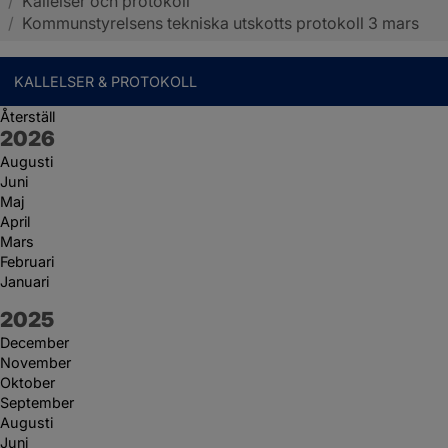
/
Kallelser och protokoll
Sotenäs kommun
/
Kommunstyrelsens tekniska utskotts protokoll 3 mars
KALLELSER & PROTOKOLL
Återställ
År:
2026
Augusti
Juni
Maj
April
Mars
Februari
Januari
År:
2025
December
November
Oktober
September
Augusti
Juni