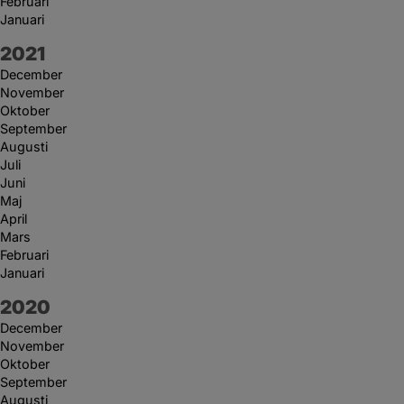
Februari
Januari
År:
2021
December
November
Oktober
September
Augusti
Juli
Juni
Maj
April
Mars
Februari
Januari
År:
2020
December
November
Oktober
September
Augusti