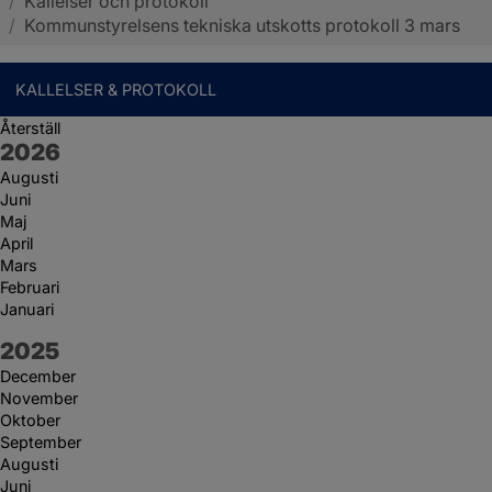
/
Kallelser och protokoll
Sotenäs kommun
/
Kommunstyrelsens tekniska utskotts protokoll 3 mars
KALLELSER & PROTOKOLL
Återställ
År:
2026
Augusti
Juni
Maj
April
Mars
Februari
Januari
År:
2025
December
November
Oktober
September
Augusti
Juni