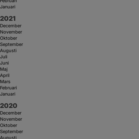
Februari
Januari
År:
2021
December
November
Oktober
September
Augusti
Juli
Juni
Maj
April
Mars
Februari
Januari
År:
2020
December
November
Oktober
September
Augusti