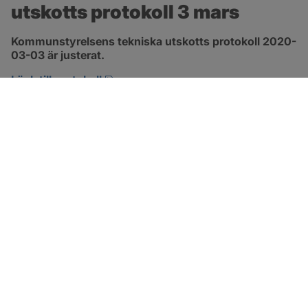
utskotts protokoll 3 mars
Kommunstyrelsens tekniska utskotts protokoll 2020-
03-03 är justerat.
pdf, 380.7 kB, öppnas i nytt fönster.
Länk till protokoll
SOTENÄS KOMMUN
Besöksadress
Parkgatan 46
456 80 Kungshamn
Hitta hit