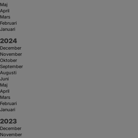
Maj
April
Mars
Februari
Januari
År:
2024
December
November
Oktober
September
Augusti
Juni
Maj
April
Mars
Februari
Januari
År:
2023
December
November