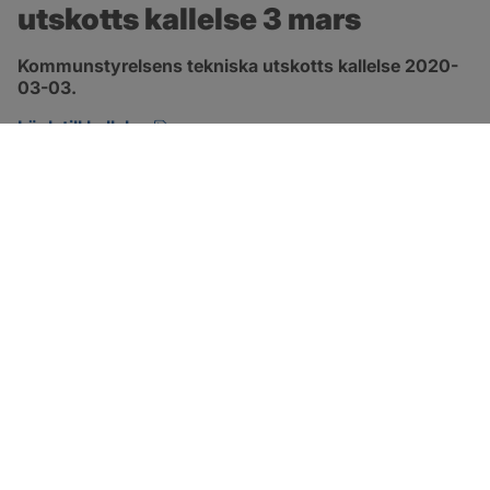
utskotts kallelse 3 mars
Kommunstyrelsens tekniska utskotts kallelse 2020-
03-03.
pdf, öppnas i nytt fönster.
Länk till kallelse
SOTENÄS KOMMUN
Besöksadress
Parkgatan 46
456 80 Kungshamn
Hitta hit