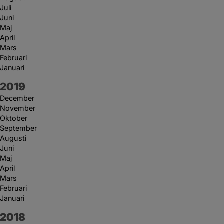
Juli
Juni
Maj
April
Mars
Februari
Januari
År:
2019
December
November
Oktober
September
Augusti
Juni
Maj
April
Mars
Februari
Januari
År:
2018