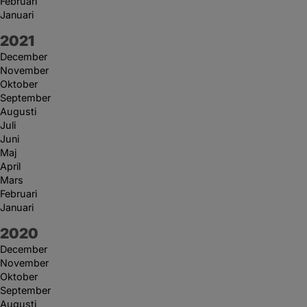
Februari
Januari
År:
2021
December
November
Oktober
September
Augusti
Juli
Juni
Maj
April
Mars
Februari
Januari
År:
2020
December
November
Oktober
September
Augusti