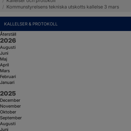
/
Kallelser och protokoll
Sotenäs kommun
/
Kommunstyrelsens tekniska utskotts kallelse 3 mars
KALLELSER & PROTOKOLL
Återställ
År:
2026
Augusti
Juni
Maj
April
Mars
Februari
Januari
År:
2025
December
November
Oktober
September
Augusti
Juni