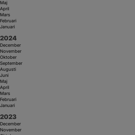
Maj
April
Mars
Februari
Januari
År:
2024
December
November
Oktober
September
Augusti
Juni
Maj
April
Mars
Februari
Januari
År:
2023
December
November