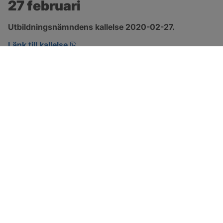
27 februari
Utbildningsnämndens kallelse 2020-02-27.
pdf, öppnas i nytt fönster.
Länk till kallelse
SOTENÄS KOMMUN
Besöksadress
Parkgatan 46
456 80 Kungshamn
Hitta hit