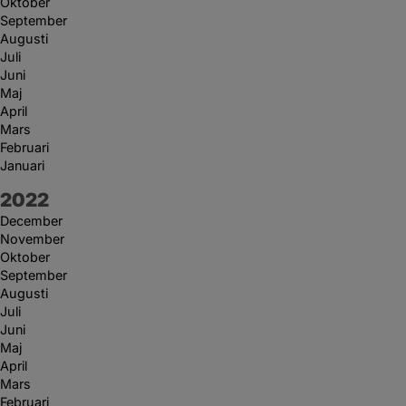
Oktober
September
Augusti
Juli
Juni
Maj
April
Mars
Februari
Januari
År:
2022
December
November
Oktober
September
Augusti
Juli
Juni
Maj
April
Mars
Februari