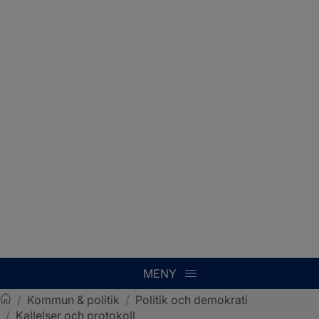
MENY
/
Kommun & politik
/
Politik och demokrati
/
Kallelser och protokoll
Sotenäs kommun