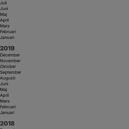
Juli
Juni
Maj
April
Mars
Februari
Januari
År:
2019
December
November
Oktober
September
Augusti
Juni
Maj
April
Mars
Februari
Januari
År:
2018