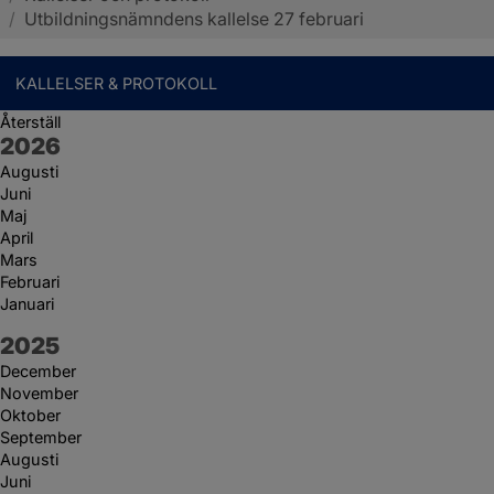
/
Utbildningsnämndens kallelse 27 februari
KALLELSER & PROTOKOLL
Återställ
År:
2026
Augusti
Juni
Maj
April
Mars
Februari
Januari
År:
2025
December
November
Oktober
September
Augusti
Juni