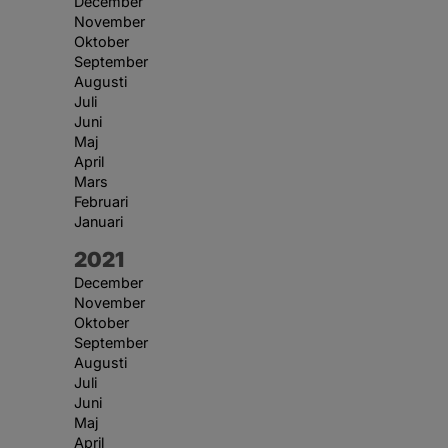
December
November
Oktober
September
Augusti
Juli
Juni
Maj
April
Mars
Februari
Januari
År:
2021
December
November
Oktober
September
Augusti
Juli
Juni
Maj
April