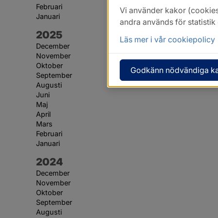
Februari
Vi använder kakor (cookies
Januari
andra används för statisti
År:
2025
Läs mer i vår cookiepolicy
December
November
Oktober
Godkänn nödvändiga k
September
Augusti
Juni
Maj
April
Mars
Februari
Januari
År:
2024
December
November
Oktober
September
Augusti