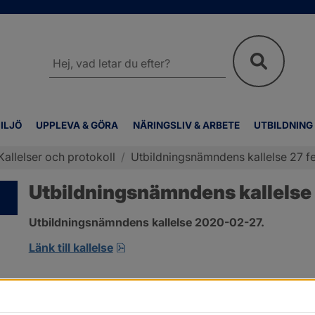
Sök
på
webbplatsen
ILJÖ
UPPLEVA & GÖRA
NÄRINGSLIV & ARBETE
UTBILDNING
Kallelser och protokoll
/
Utbildningsnämndens kallelse 27 fe
Utbildningsnämndens kallelse 
Utbildningsnämndens kallelse 2020-02-27.
pdf, öppnas i nytt fönster.
Länk till kallelse