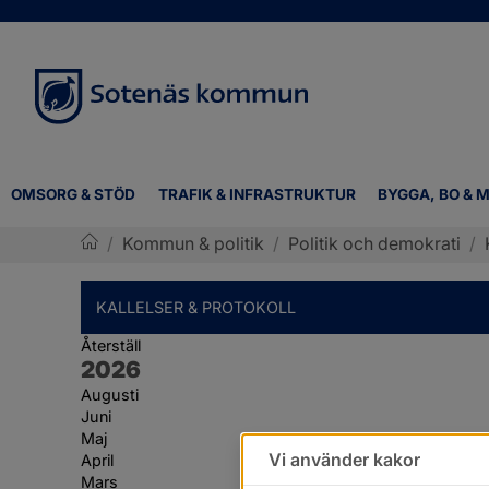
OMSORG & STÖD
TRAFIK & INFRASTRUKTUR
BYGGA, BO & M
/
Kommun & politik
/
Politik och demokrati
/
Sotenäs kommun
KALLELSER & PROTOKOLL
Återställ
År:
2026
Augusti
Juni
Maj
Vi använder kakor
April
Mars