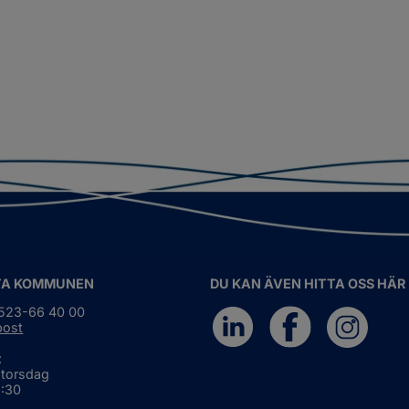
TA KOMMUNEN
DU KAN ÄVEN HITTA OSS HÄR
0523-66 40 00
post
:
 torsdag
6:30