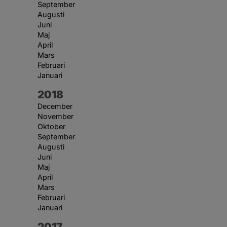
September
Augusti
Juni
Maj
April
Mars
Februari
Januari
År:
2018
December
November
Oktober
September
Augusti
Juni
Maj
April
Mars
Februari
Januari
År:
2017