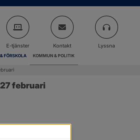
E-tjänster
Kontakt
Lyssna
 & FÖRSKOLA
KOMMUN & POLITIK
bruari
27 februari