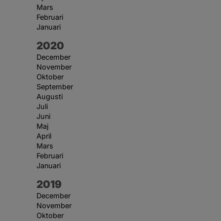
Mars
Februari
Januari
År:
2020
December
November
Oktober
September
Augusti
Juli
Juni
Maj
April
Mars
Februari
Januari
År:
2019
December
November
Oktober