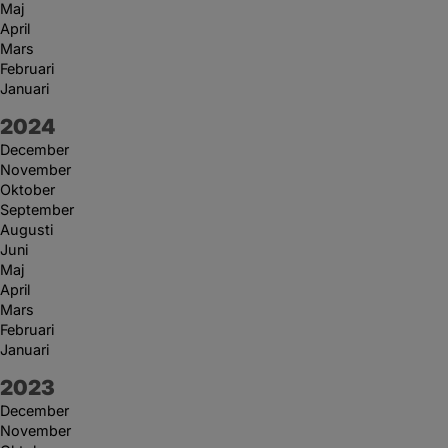
Maj
April
Mars
Februari
Januari
År:
2024
December
November
Oktober
September
Augusti
Juni
Maj
April
Mars
Februari
Januari
År:
2023
December
November