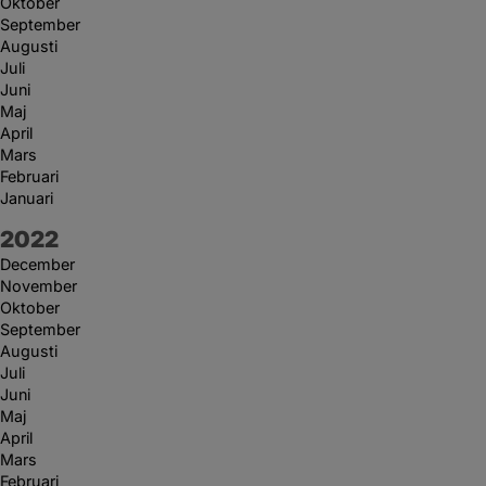
Oktober
September
Augusti
Juli
Juni
Maj
April
Mars
Februari
Januari
År:
2022
December
November
Oktober
September
Augusti
Juli
Juni
Maj
April
Mars
Februari