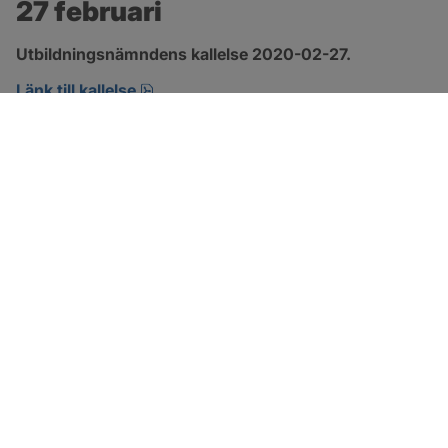
27 februari
Utbildningsnämndens kallelse 2020-02-27.
pdf, öppnas i nytt fönster.
Länk till kallelse
SOTENÄS KOMMUN
Besöksadress
Parkgatan 46
456 80 Kungshamn
Hitta hit