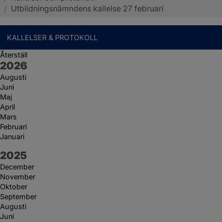
/
Utbildningsnämndens kallelse 27 februari
KALLELSER & PROTOKOLL
Återställ
År:
2026
Augusti
Juni
Maj
April
Mars
Februari
Januari
År:
2025
December
November
Oktober
September
Augusti
Juni