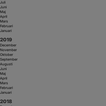
Juli
Juni
Maj
April
Mars
Februari
Januari
År:
2019
December
November
Oktober
September
Augusti
Juni
Maj
April
Mars
Februari
Januari
År:
2018