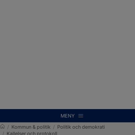
MENY
/
Kommun & politik
/
Politik och demokrati
/
Kallelser och protokoll
Sotenäs kommun