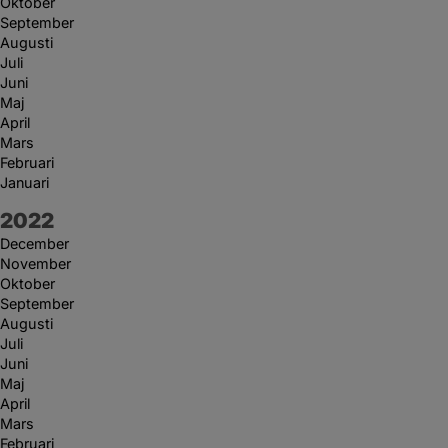
Oktober
September
Augusti
Juli
Juni
Maj
April
Mars
Februari
Januari
År:
2022
December
November
Oktober
September
Augusti
Juli
Juni
Maj
April
Mars
Februari