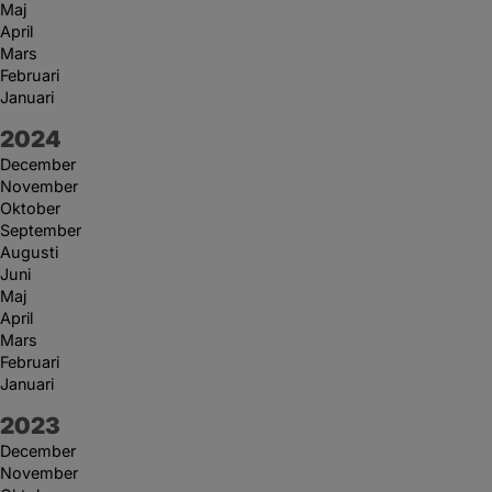
Maj
April
Mars
Februari
Januari
År:
2024
December
November
Oktober
September
Augusti
Juni
Maj
April
Mars
Februari
Januari
År:
2023
December
November