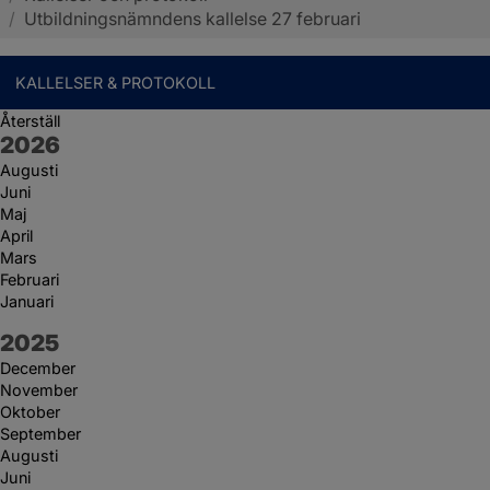
/
Utbildningsnämndens kallelse 27 februari
KALLELSER & PROTOKOLL
Återställ
År:
2026
Augusti
Juni
Maj
April
Mars
Februari
Januari
År:
2025
December
November
Oktober
September
Augusti
Juni