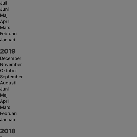
Juli
Juni
Maj
April
Mars
Februari
Januari
År:
2019
December
November
Oktober
September
Augusti
Juni
Maj
April
Mars
Februari
Januari
År:
2018