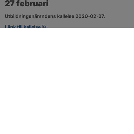
27 februari
Utbildningsnämndens kallelse 2020-02-27.
pdf, öppnas i nytt fönster.
Länk till kallelse
SOTENÄS KOMMUN
Besöksadress
Parkgatan 46
456 80 Kungshamn
Hitta hit