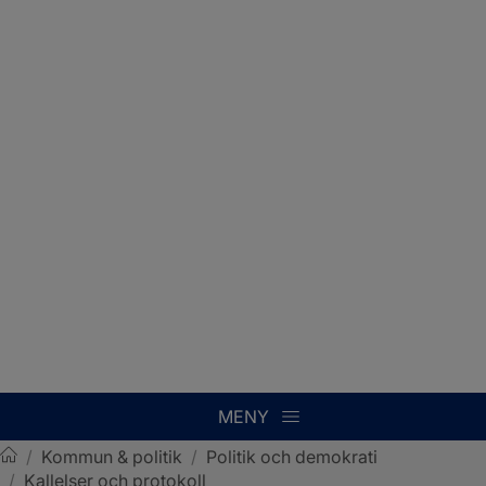
MENY
/
Kommun & politik
/
Politik och demokrati
/
Kallelser och protokoll
Sotenäs kommun