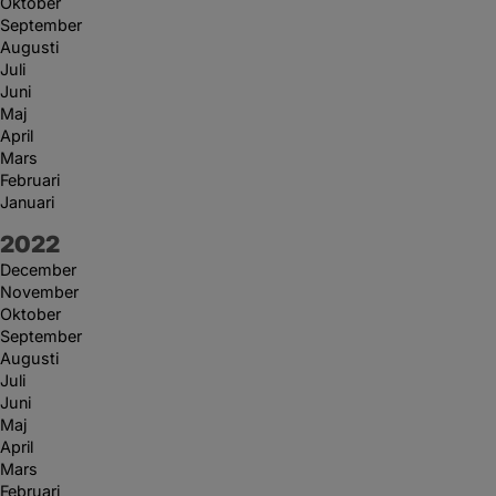
Oktober
September
Augusti
Juli
Juni
Maj
April
Mars
Februari
Januari
År:
2022
December
November
Oktober
September
Augusti
Juli
Juni
Maj
April
Mars
Februari