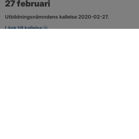
27 februari
Utbildningsnämndens kallelse 2020-02-27.
pdf, öppnas i nytt fönster.
Länk till kallelse
SOTENÄS KOMMUN
Besöksadress
Parkgatan 46
456 80 Kungshamn
Hitta hit