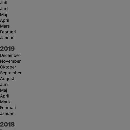
Juli
Juni
Maj
April
Mars
Februari
Januari
År:
2019
December
November
Oktober
September
Augusti
Juni
Maj
April
Mars
Februari
Januari
År:
2018