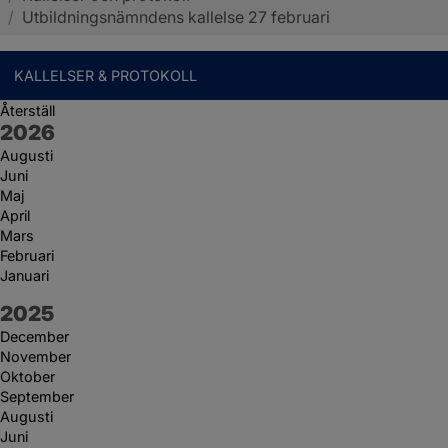
/
Utbildningsnämndens kallelse 27 februari
KALLELSER & PROTOKOLL
Återställ
År:
2026
Augusti
Juni
Maj
April
Mars
Februari
Januari
År:
2025
December
November
Oktober
September
Augusti
Juni