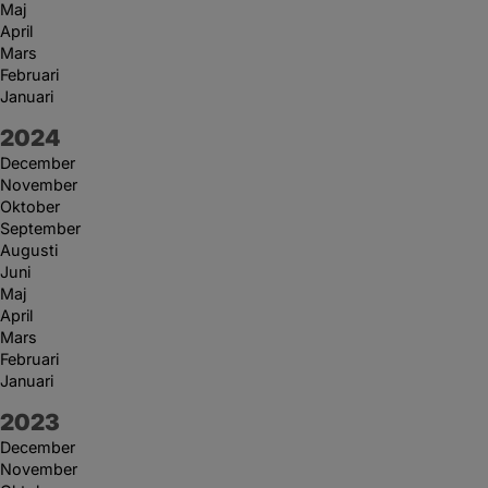
Maj
April
Mars
Februari
Januari
År:
2024
December
November
Oktober
September
Augusti
Juni
Maj
April
Mars
Februari
Januari
År:
2023
December
November