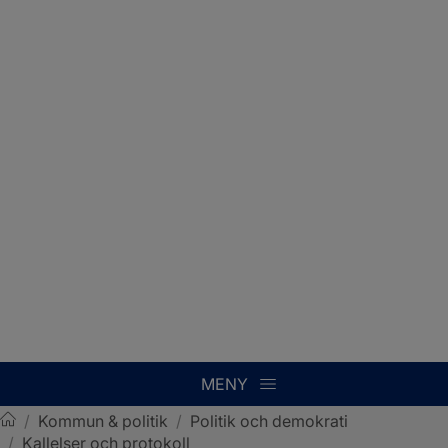
MENY
/
Kommun & politik
/
Politik och demokrati
/
Kallelser och protokoll
Sotenäs kommun