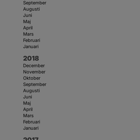
September
Augusti
Juni
Maj
April
Mars
Februari
Januari
År:
2018
December
November
Oktober
September
Augusti
Juni
Maj
April
Mars
Februari
Januari
År:
2017