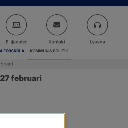
E-tjänster
Kontakt
Lyssna
 & FÖRSKOLA
KOMMUN & POLITIK
bruari
27 februari