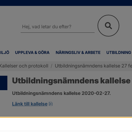
Sök
på
webbplatsen
ILJÖ
UPPLEVA & GÖRA
NÄRINGSLIV & ARBETE
UTBILDNING
Kallelser och protokoll
/
Utbildningsnämndens kallelse 27 fe
Utbildningsnämndens kallelse 
Utbildningsnämndens kallelse 2020-02-27.
pdf, öppnas i nytt fönster.
Länk till kallelse