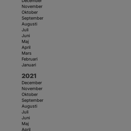
December
November
Oktober
September
Augusti
Juli
Juni
Maj
April
Mars
Februari
Januari
År:
2021
December
November
Oktober
September
Augusti
Juli
Juni
Maj
April