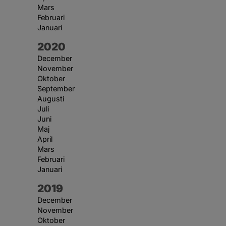
Mars
Februari
Januari
År:
2020
December
November
Oktober
September
Augusti
Juli
Juni
Maj
April
Mars
Februari
Januari
År:
2019
December
November
Oktober