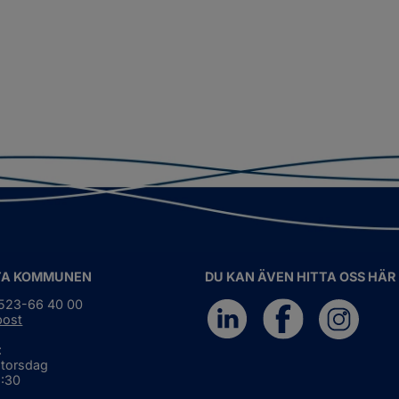
TA KOMMUNEN
DU KAN ÄVEN HITTA OSS HÄR
0523-66 40 00
post
:
 torsdag
6:30