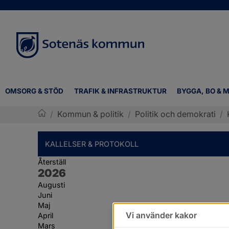
OMSORG & STÖD
TRAFIK & INFRASTRUKTUR
BYGGA, BO & M
/
Kommun & politik
/
Politik och demokrati
/
Sotenäs kommun
KALLELSER & PROTOKOLL
Återställ
År:
2026
Augusti
Juni
Maj
Vi använder kakor
April
Mars