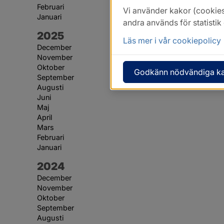
Februari
Vi använder kakor (cookies
Januari
andra används för statisti
År:
2025
Läs mer i vår cookiepolicy
December
November
Oktober
Godkänn nödvändiga k
September
Augusti
Juni
Maj
April
Mars
Februari
Januari
År:
2024
December
November
Oktober
September
Augusti