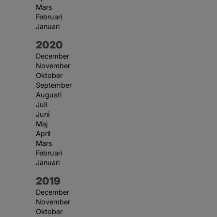
Mars
Februari
Januari
År:
2020
December
November
Oktober
September
Augusti
Juli
Juni
Maj
April
Mars
Februari
Januari
År:
2019
December
November
Oktober