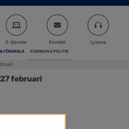
E-tjänster
Kontakt
Lyssna
 & FÖRSKOLA
KOMMUN & POLITIK
bruari
27 februari