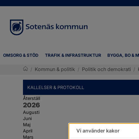
OMSORG & STÖD
TRAFIK & INFRASTRUKTUR
BYGGA, BO & M
/
Kommun & politik
/
Politik och demokrati
/
Sotenäs kommun
KALLELSER & PROTOKOLL
Återställ
År:
2026
Augusti
Juni
Maj
Vi använder kakor
April
Mars