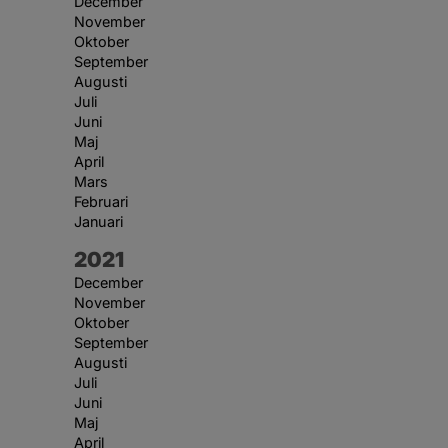
December
November
Oktober
September
Augusti
Juli
Juni
Maj
April
Mars
Februari
Januari
År:
2021
December
November
Oktober
September
Augusti
Juli
Juni
Maj
April