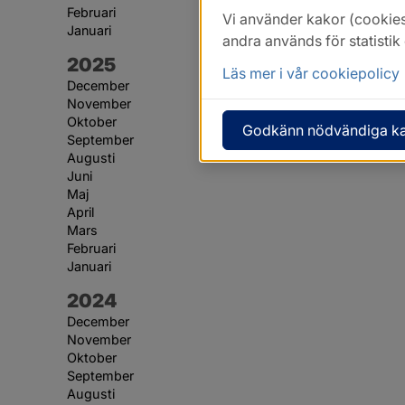
Februari
Vi använder kakor (cookies
Januari
andra används för statisti
År:
2025
Läs mer i vår cookiepolicy
December
November
Oktober
Godkänn nödvändiga k
September
Augusti
Juni
Maj
April
Mars
Februari
Januari
År:
2024
December
November
Oktober
September
Augusti