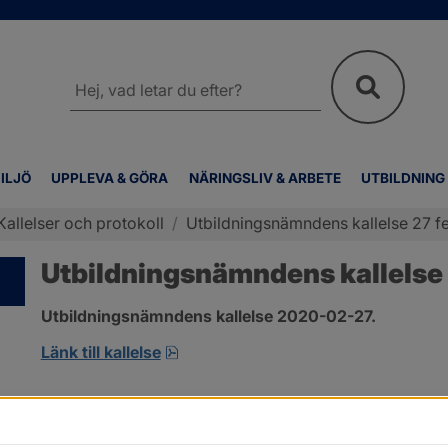
Sök
på
webbplatsen
ILJÖ
UPPLEVA & GÖRA
NÄRINGSLIV & ARBETE
UTBILDNING
Kallelser och protokoll
/
Utbildningsnämndens kallelse 27 fe
Utbildningsnämndens kallelse 
Utbildningsnämndens kallelse 2020-02-27.
pdf, öppnas i nytt fönster.
Länk till kallelse