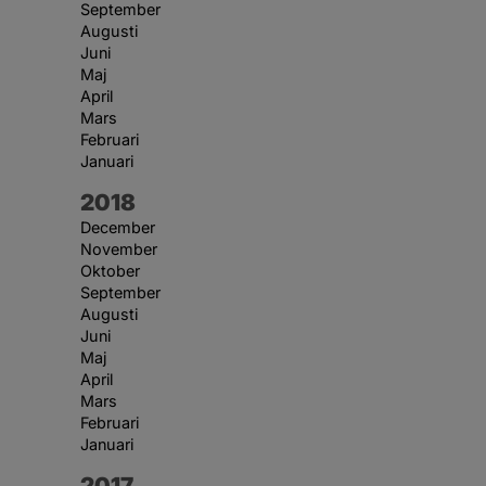
September
Augusti
Juni
Maj
April
Mars
Februari
Januari
År:
2018
December
November
Oktober
September
Augusti
Juni
Maj
April
Mars
Februari
Januari
År:
2017