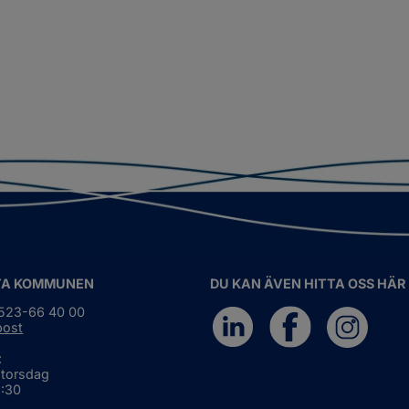
TA KOMMUNEN
DU KAN ÄVEN HITTA OSS HÄR
0523-66 40 00
post
:
 torsdag
6:30