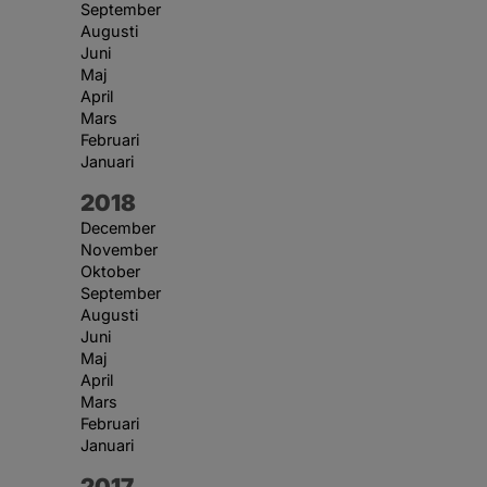
September
Augusti
Juni
Maj
April
Mars
Februari
Januari
År:
2018
December
November
Oktober
September
Augusti
Juni
Maj
April
Mars
Februari
Januari
År:
2017