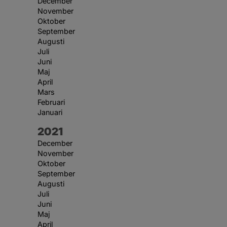
December
November
Oktober
September
Augusti
Juli
Juni
Maj
April
Mars
Februari
Januari
År:
2021
December
November
Oktober
September
Augusti
Juli
Juni
Maj
April