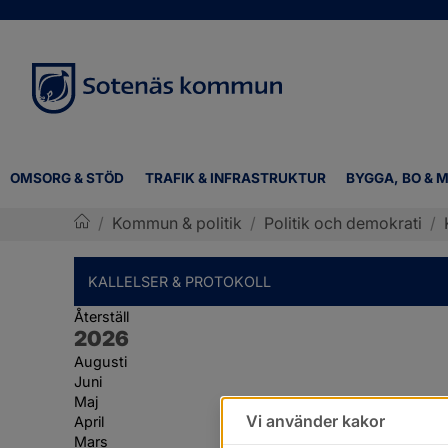
OMSORG & STÖD
TRAFIK & INFRASTRUKTUR
BYGGA, BO & M
/
Kommun & politik
/
Politik och demokrati
/
Sotenäs kommun
KALLELSER & PROTOKOLL
Återställ
År:
2026
Augusti
Juni
Maj
Vi använder kakor
April
Mars