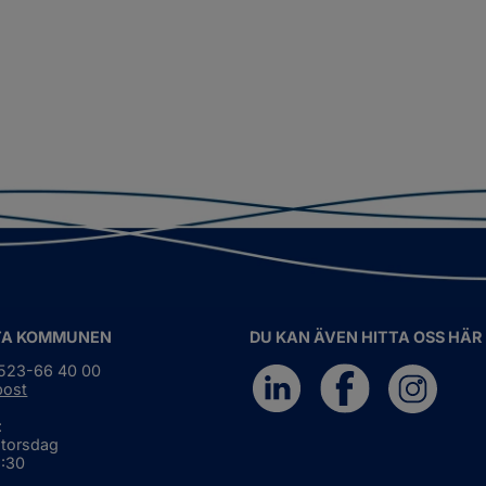
TA KOMMUNEN
DU KAN ÄVEN HITTA OSS HÄR
0523-66 40 00
post
:
 torsdag
6:30