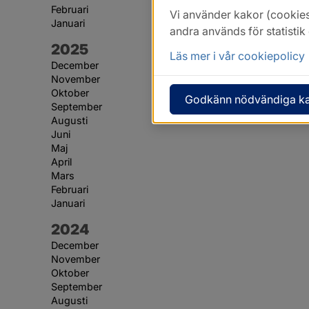
Februari
Vi använder kakor (cookies
Januari
andra används för statisti
År:
2025
Läs mer i vår cookiepolicy
December
November
Oktober
Godkänn nödvändiga k
September
Augusti
Juni
Maj
April
Mars
Februari
Januari
År:
2024
December
November
Oktober
September
Augusti