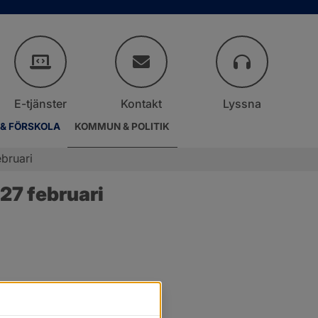
E-tjänster
Kontakt
Lyssna
 & FÖRSKOLA
KOMMUN & POLITIK
bruari
27 februari