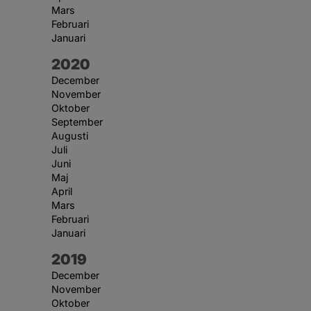
Mars
Februari
Januari
År:
2020
December
November
Oktober
September
Augusti
Juli
Juni
Maj
April
Mars
Februari
Januari
År:
2019
December
November
Oktober