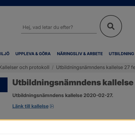
Sök
på
webbplatsen
ILJÖ
UPPLEVA & GÖRA
NÄRINGSLIV & ARBETE
UTBILDNING
Kallelser och protokoll
/
Utbildningsnämndens kallelse 27 fe
Utbildningsnämndens kallelse 
Utbildningsnämndens kallelse 2020-02-27.
pdf, öppnas i nytt fönster.
Länk till kallelse