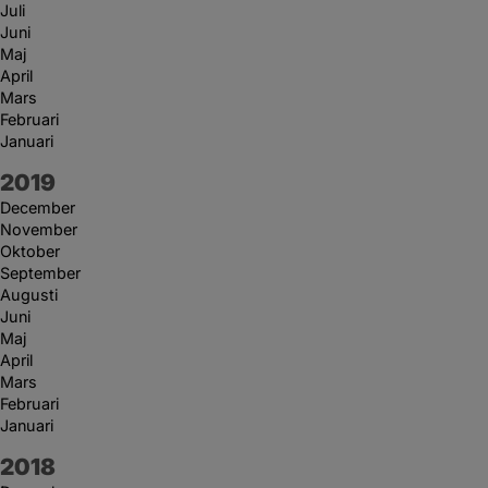
Juli
Juni
Maj
April
Mars
Februari
Januari
År:
2019
December
November
Oktober
September
Augusti
Juni
Maj
April
Mars
Februari
Januari
År:
2018