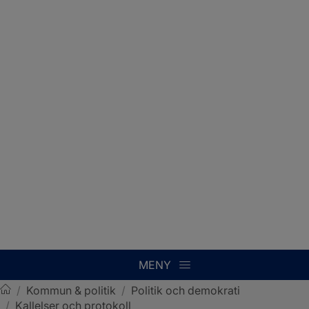
MENY
/
Kommun & politik
/
Politik och demokrati
/
Kallelser och protokoll
Sotenäs kommun