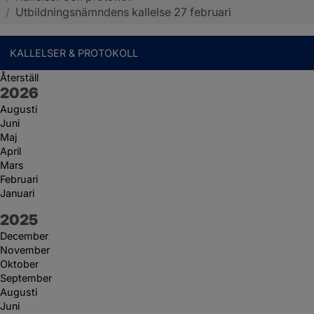
/
Utbildningsnämndens kallelse 27 februari
KALLELSER & PROTOKOLL
Återställ
År:
2026
Augusti
Juni
Maj
April
Mars
Februari
Januari
År:
2025
December
November
Oktober
September
Augusti
Juni