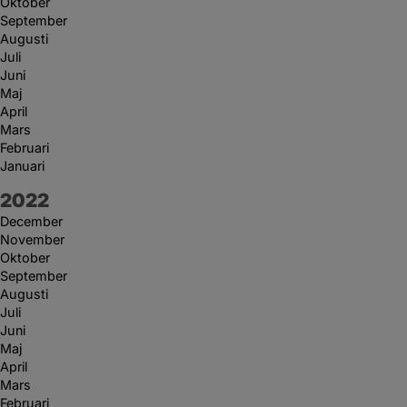
Oktober
September
Augusti
Juli
Juni
Maj
April
Mars
Februari
Januari
År:
2022
December
November
Oktober
September
Augusti
Juli
Juni
Maj
April
Mars
Februari