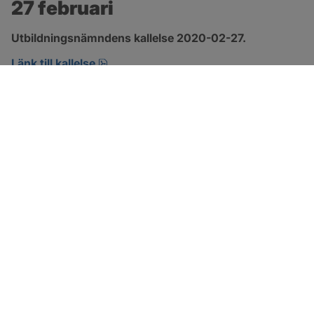
27 februari
Utbildningsnämndens kallelse 2020-02-27.
pdf, öppnas i nytt fönster.
Länk till kallelse
SOTENÄS KOMMUN
Besöksadress
Parkgatan 46
456 80 Kungshamn
Hitta hit