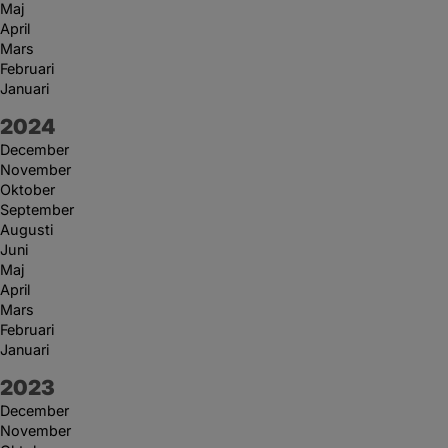
Maj
April
Mars
Februari
Januari
År:
2024
December
November
Oktober
September
Augusti
Juni
Maj
April
Mars
Februari
Januari
År:
2023
December
November