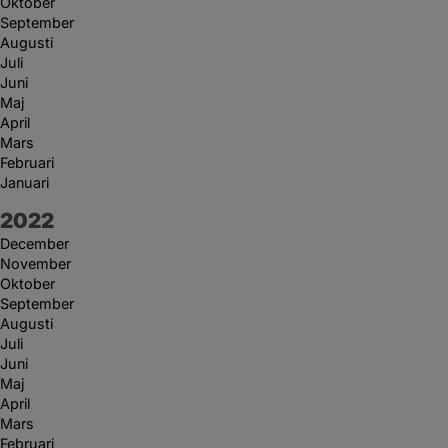
Oktober
September
Augusti
Juli
Juni
Maj
April
Mars
Februari
Januari
År:
2022
December
November
Oktober
September
Augusti
Juli
Juni
Maj
April
Mars
Februari