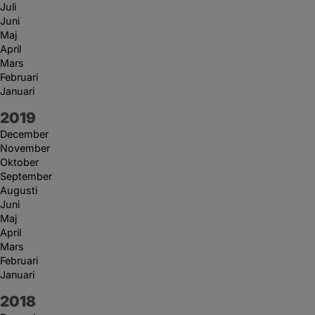
Juli
Juni
Maj
April
Mars
Februari
Januari
År:
2019
December
November
Oktober
September
Augusti
Juni
Maj
April
Mars
Februari
Januari
År:
2018