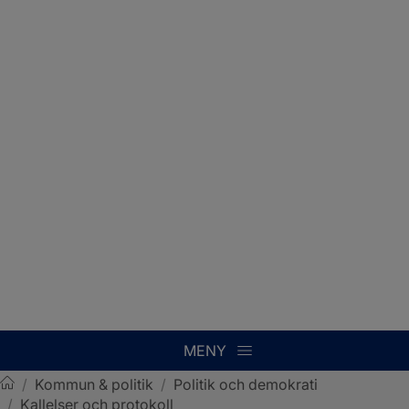
MENY
/
Kommun & politik
/
Politik och demokrati
/
Kallelser och protokoll
Sotenäs kommun