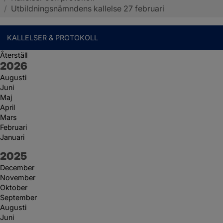
/
Utbildningsnämndens kallelse 27 februari
KALLELSER & PROTOKOLL
Återställ
År:
2026
Augusti
Juni
Maj
April
Mars
Februari
Januari
År:
2025
December
November
Oktober
September
Augusti
Juni