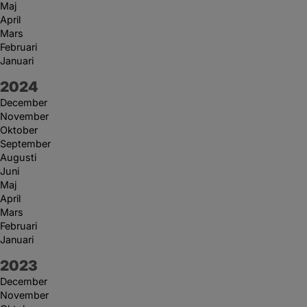
Maj
April
Mars
Februari
Januari
År:
2024
December
November
Oktober
September
Augusti
Juni
Maj
April
Mars
Februari
Januari
År:
2023
December
November