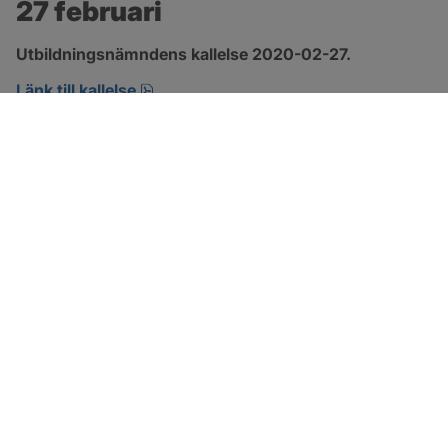
27 februari
Utbildningsnämndens kallelse 2020-02-27.
pdf, öppnas i nytt fönster.
Länk till kallelse
SOTENÄS KOMMUN
Besöksadress
Parkgatan 46
456 80 Kungshamn
Hitta hit