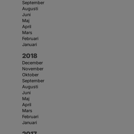
September
Augusti
Juni
Maj
April
Mars
Februari
Januari
År:
2018
December
November
Oktober
September
Augusti
Juni
Maj
April
Mars
Februari
Januari
År:
2017