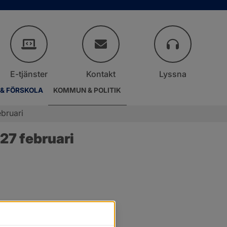
E-tjänster
Kontakt
Lyssna
 & FÖRSKOLA
KOMMUN & POLITIK
bruari
27 februari