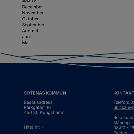
December
November
Oktober
September
Augusti
Juni
Maj
SOTENÄS KOMMUN
KONTAK
Besöksadress
Telefon: 
Parkgatan 46
Skicka e-
456 80 Kungshamn
Besökstid
Måndag -
Hitta hit
08:00 - 1
Fredag