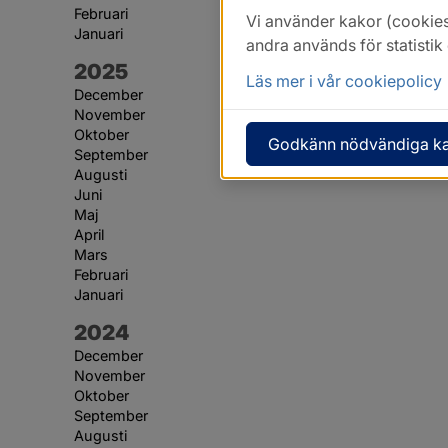
Februari
Vi använder kakor (cookies
Januari
andra används för statisti
År:
2025
Läs mer i vår cookiepolicy
December
November
Oktober
Godkänn nödvändiga k
September
Augusti
Juni
Maj
April
Mars
Februari
Januari
År:
2024
December
November
Oktober
September
Augusti