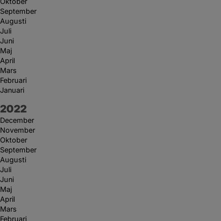
Oktober
September
Augusti
Juli
Juni
Maj
April
Mars
Februari
Januari
År:
2022
December
November
Oktober
September
Augusti
Juli
Juni
Maj
April
Mars
Februari