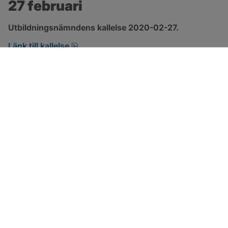
27 februari
Utbildningsnämndens kallelse 2020-02-27.
pdf, öppnas i nytt fönster.
Länk till kallelse
SOTENÄS KOMMUN
Besöksadress
Parkgatan 46
456 80 Kungshamn
Hitta hit