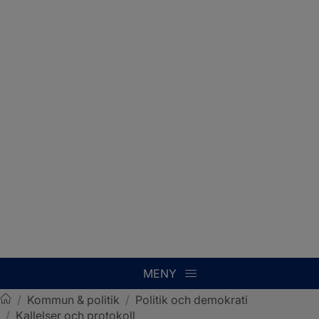
MENY
/
Kommun & politik
/
Politik och demokrati
/
Kallelser och protokoll
Sotenäs kommun