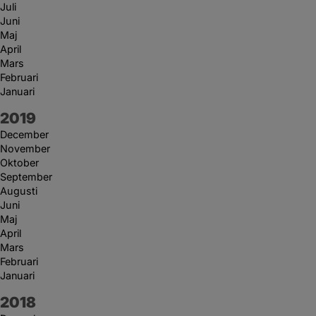
Juli
Juni
Maj
April
Mars
Februari
Januari
År:
2019
December
November
Oktober
September
Augusti
Juni
Maj
April
Mars
Februari
Januari
År:
2018