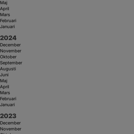
Maj
April
Mars
Februari
Januari
År:
2024
December
November
Oktober
September
Augusti
Juni
Maj
April
Mars
Februari
Januari
År:
2023
December
November