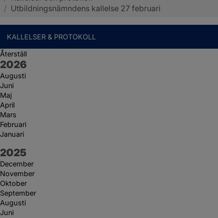
/
Utbildningsnämndens kallelse 27 februari
KALLELSER & PROTOKOLL
Återställ
År:
2026
Augusti
Juni
Maj
April
Mars
Februari
Januari
År:
2025
December
November
Oktober
September
Augusti
Juni