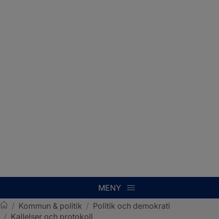
MENY
/
Kommun & politik
/
Politik och demokrati
/
Kallelser och protokoll
Sotenäs kommun