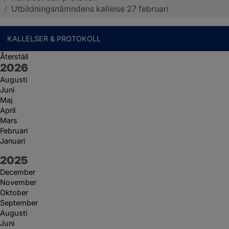
/
Utbildningsnämndens kallelse 27 februari
KALLELSER & PROTOKOLL
Återställ
År:
2026
Augusti
Juni
Maj
April
Mars
Februari
Januari
År:
2025
December
November
Oktober
September
Augusti
Juni