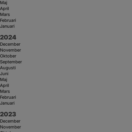
Maj
April
Mars
Februari
Januari
År:
2024
December
November
Oktober
September
Augusti
Juni
Maj
April
Mars
Februari
Januari
År:
2023
December
November