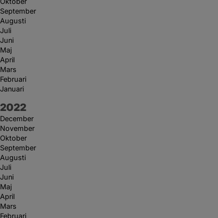
Oktober
September
Augusti
Juli
Juni
Maj
April
Mars
Februari
Januari
År:
2022
December
November
Oktober
September
Augusti
Juli
Juni
Maj
April
Mars
Februari