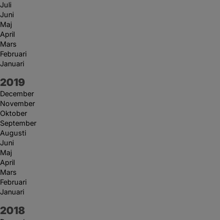
Juli
Juni
Maj
April
Mars
Februari
Januari
År:
2019
December
November
Oktober
September
Augusti
Juni
Maj
April
Mars
Februari
Januari
År:
2018