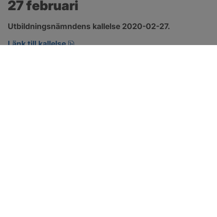
27 februari
Utbildningsnämndens kallelse 2020-02-27.
pdf, öppnas i nytt fönster.
Länk till kallelse
SOTENÄS KOMMUN
Besöksadress
Parkgatan 46
456 80 Kungshamn
Hitta hit