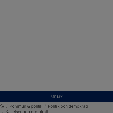
MENY
/
Kommun & politik
/
Politik och demokrati
/
Kallelser och protokoll
Sotenäs kommun