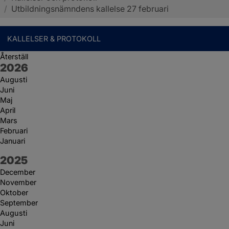
/
Utbildningsnämndens kallelse 27 februari
KALLELSER & PROTOKOLL
Återställ
År:
2026
Augusti
Juni
Maj
April
Mars
Februari
Januari
År:
2025
December
November
Oktober
September
Augusti
Juni