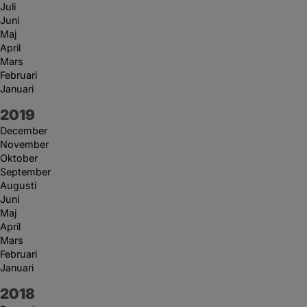
Juli
Juni
Maj
April
Mars
Februari
Januari
År:
2019
December
November
Oktober
September
Augusti
Juni
Maj
April
Mars
Februari
Januari
År:
2018