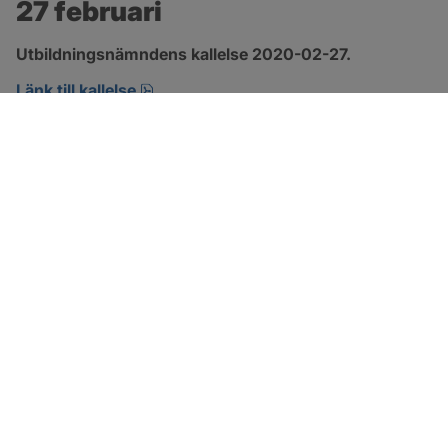
27 februari
Utbildningsnämndens kallelse 2020-02-27.
pdf, öppnas i nytt fönster.
Länk till kallelse
SOTENÄS KOMMUN
Besöksadress
Parkgatan 46
456 80 Kungshamn
Hitta hit