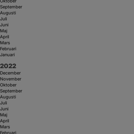
Oktober
September
Augusti
Juli
Juni
Maj
April
Mars
Februari
Januari
År:
2022
December
November
Oktober
September
Augusti
Juli
Juni
Maj
April
Mars
Februari