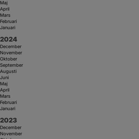
Maj
April
Mars
Februari
Januari
År:
2024
December
November
Oktober
September
Augusti
Juni
Maj
April
Mars
Februari
Januari
År:
2023
December
November