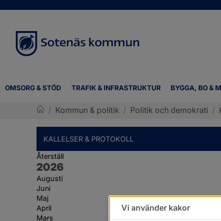
OMSORG & STÖD
TRAFIK & INFRASTRUKTUR
BYGGA, BO & M
/
Kommun & politik
/
Politik och demokrati
/
Sotenäs kommun
KALLELSER & PROTOKOLL
Återställ
År:
2026
Augusti
Juni
Maj
Vi använder kakor
April
Mars