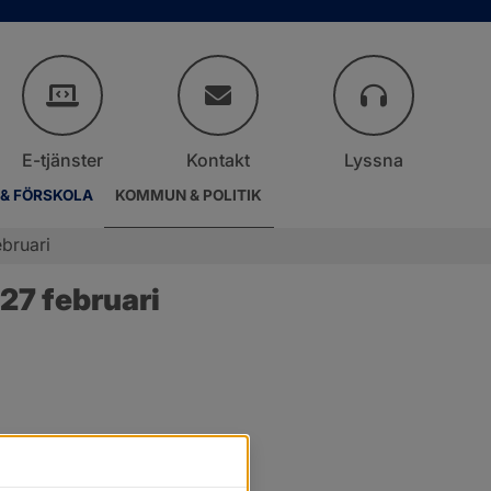
E-tjänster
Kontakt
Lyssna
 & FÖRSKOLA
KOMMUN & POLITIK
bruari
27 februari