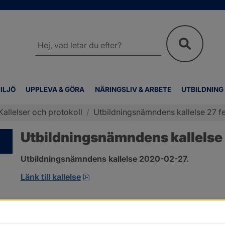
Sök
på
webbplatsen
ILJÖ
UPPLEVA & GÖRA
NÄRINGSLIV & ARBETE
UTBILDNING
Kallelser och protokoll
/
Utbildningsnämndens kallelse 27 fe
Utbildningsnämndens kallelse 
Utbildningsnämndens kallelse 2020-02-27.
pdf, öppnas i nytt fönster.
Länk till kallelse