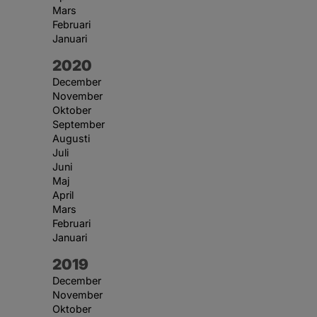
Mars
Februari
Januari
År:
2020
December
November
Oktober
September
Augusti
Juli
Juni
Maj
April
Mars
Februari
Januari
År:
2019
December
November
Oktober