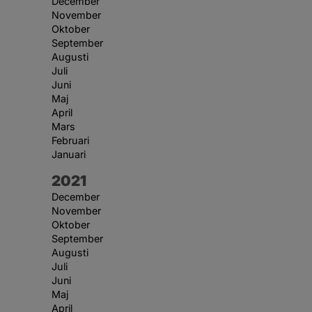
December
November
Oktober
September
Augusti
Juli
Juni
Maj
April
Mars
Februari
Januari
År:
2021
December
November
Oktober
September
Augusti
Juli
Juni
Maj
April