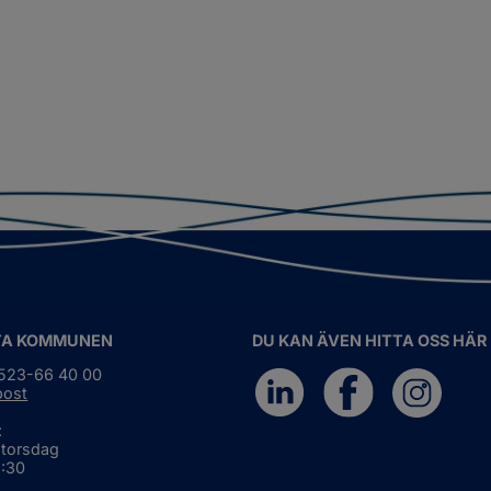
TA KOMMUNEN
DU KAN ÄVEN HITTA OSS HÄR
0523-66 40 00
post
:
 torsdag
6:30