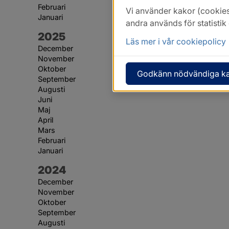
Februari
Vi använder kakor (cookies
Januari
andra används för statisti
År:
2025
Läs mer i vår cookiepolicy
December
November
Oktober
Godkänn nödvändiga k
September
Augusti
Juni
Maj
April
Mars
Februari
Januari
År:
2024
December
November
Oktober
September
Augusti