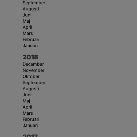
September
Augusti
Juni
Maj
April
Mars
Februari
Januari
År:
2018
December
November
Oktober
September
Augusti
Juni
Maj
April
Mars
Februari
Januari
År:
2017