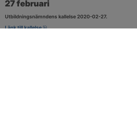
27 februari
Utbildningsnämndens kallelse 2020-02-27.
pdf, öppnas i nytt fönster.
Länk till kallelse
SOTENÄS KOMMUN
Besöksadress
Parkgatan 46
456 80 Kungshamn
Hitta hit