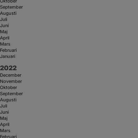
Oktober
September
Augusti
Juli
Juni
Maj
April
Mars
Februari
Januari
År:
2022
December
November
Oktober
September
Augusti
Juli
Juni
Maj
April
Mars
Februari