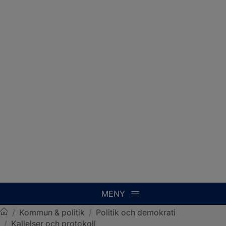
MENY
/
Kommun & politik
/
Politik och demokrati
/
Kallelser och protokoll
Sotenäs kommun