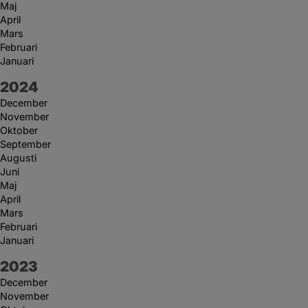
Maj
April
Mars
Februari
Januari
År:
2024
December
November
Oktober
September
Augusti
Juni
Maj
April
Mars
Februari
Januari
År:
2023
December
November