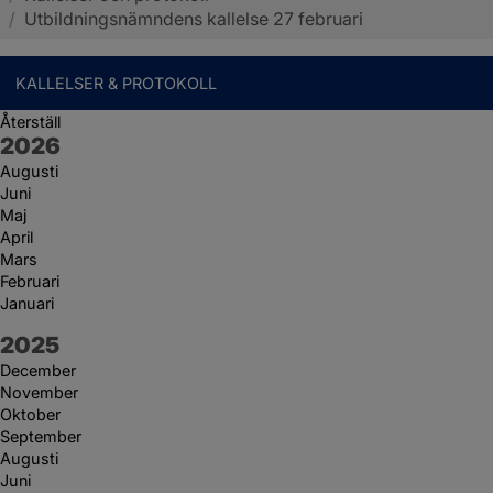
/
Utbildningsnämndens kallelse 27 februari
KALLELSER & PROTOKOLL
Återställ
År:
2026
Augusti
Juni
Maj
April
Mars
Februari
Januari
År:
2025
December
November
Oktober
September
Augusti
Juni