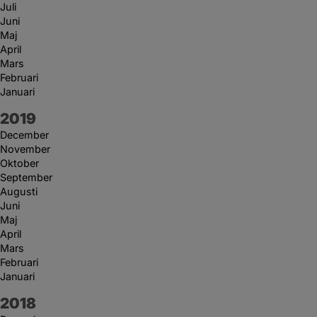
Juli
Juni
Maj
April
Mars
Februari
Januari
År:
2019
December
November
Oktober
September
Augusti
Juni
Maj
April
Mars
Februari
Januari
År:
2018