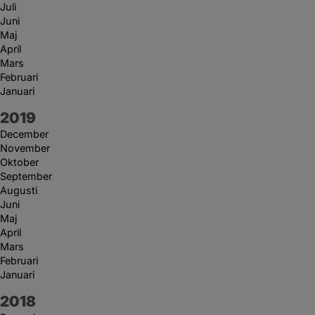
Juli
Juni
Maj
April
Mars
Februari
Januari
År:
2019
December
November
Oktober
September
Augusti
Juni
Maj
April
Mars
Februari
Januari
År:
2018