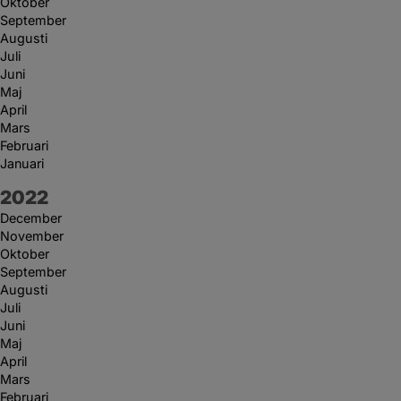
Oktober
September
Augusti
Juli
Juni
Maj
April
Mars
Februari
Januari
År:
2022
December
November
Oktober
September
Augusti
Juli
Juni
Maj
April
Mars
Februari