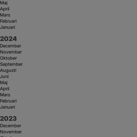
Maj
April
Mars
Februari
Januari
År:
2024
December
November
Oktober
September
Augusti
Juni
Maj
April
Mars
Februari
Januari
År:
2023
December
November