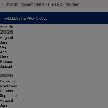
/
Utbildningsnämndens kallelse 27 februari
KALLELSER & PROTOKOLL
Återställ
År:
2026
Augusti
Juni
Maj
April
Mars
Februari
Januari
År:
2025
December
November
Oktober
September
Augusti
Juni