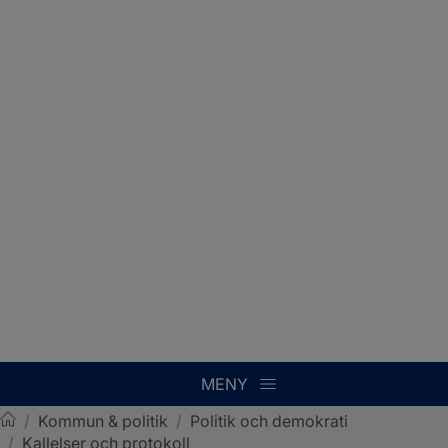
MENY
/
Kommun & politik
/
Politik och demokrati
/
Kallelser och protokoll
Sotenäs kommun