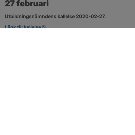
27 februari
Utbildningsnämndens kallelse 2020-02-27.
pdf, öppnas i nytt fönster.
Länk till kallelse
SOTENÄS KOMMUN
Besöksadress
Parkgatan 46
456 80 Kungshamn
Hitta hit