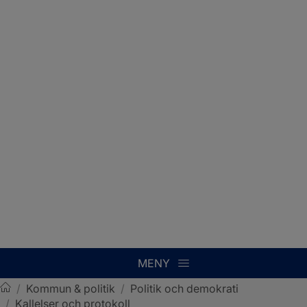
MENY
/
Kommun & politik
/
Politik och demokrati
/
Kallelser och protokoll
Sotenäs kommun