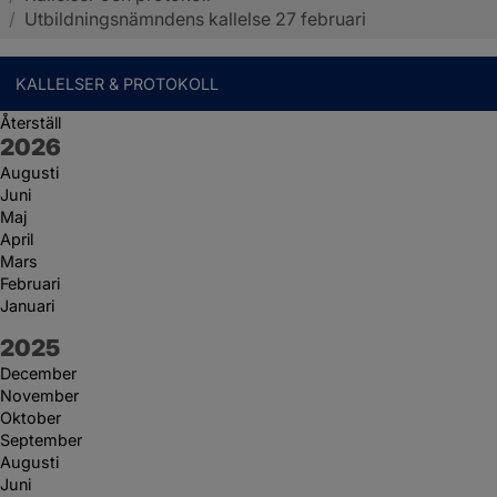
/
Utbildningsnämndens kallelse 27 februari
KALLELSER & PROTOKOLL
Återställ
År:
2026
Augusti
Juni
Maj
April
Mars
Februari
Januari
År:
2025
December
November
Oktober
September
Augusti
Juni