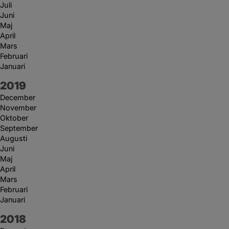
Juli
Juni
Maj
April
Mars
Februari
Januari
År:
2019
December
November
Oktober
September
Augusti
Juni
Maj
April
Mars
Februari
Januari
År:
2018