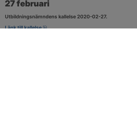
27 februari
Utbildningsnämndens kallelse 2020-02-27.
pdf, öppnas i nytt fönster.
Länk till kallelse
SOTENÄS KOMMUN
Besöksadress
Parkgatan 46
456 80 Kungshamn
Hitta hit