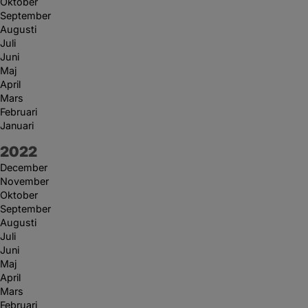
Oktober
September
Augusti
Juli
Juni
Maj
April
Mars
Februari
Januari
År:
2022
December
November
Oktober
September
Augusti
Juli
Juni
Maj
April
Mars
Februari