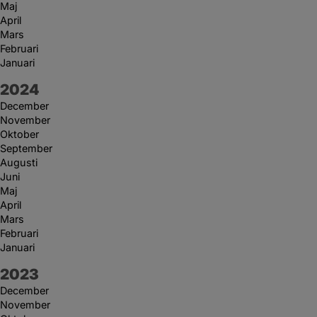
Maj
April
Mars
Februari
Januari
År:
2024
December
November
Oktober
September
Augusti
Juni
Maj
April
Mars
Februari
Januari
År:
2023
December
November