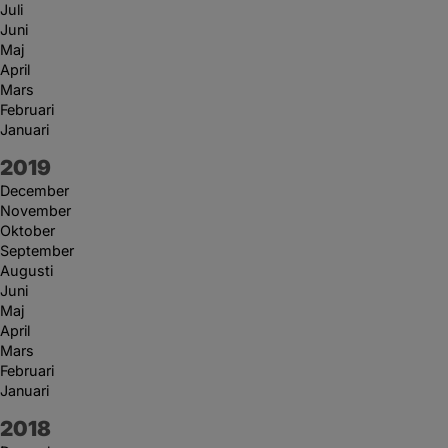
Juli
Juni
Maj
April
Mars
Februari
Januari
År:
2019
December
November
Oktober
September
Augusti
Juni
Maj
April
Mars
Februari
Januari
År:
2018