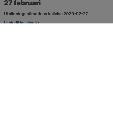
27 februari
Utbildningsnämndens kallelse 2020-02-27.
pdf, öppnas i nytt fönster.
Länk till kallelse
SOTENÄS KOMMUN
Besöksadress
Parkgatan 46
456 80 Kungshamn
Hitta hit