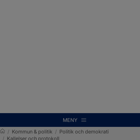
MENY
/
Kommun & politik
/
Politik och demokrati
/
Kallelser och protokoll
Sotenäs kommun