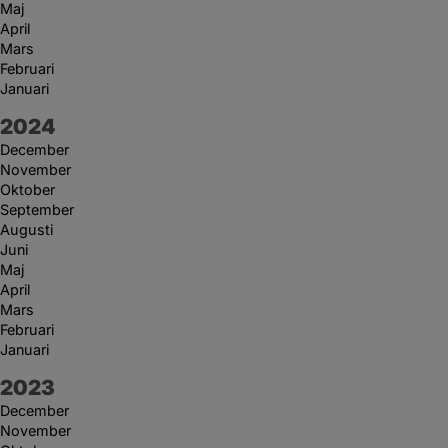
Maj
April
Mars
Februari
Januari
År:
2024
December
November
Oktober
September
Augusti
Juni
Maj
April
Mars
Februari
Januari
År:
2023
December
November