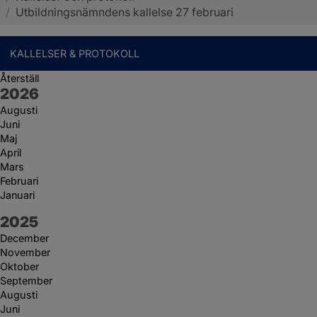
/
Utbildningsnämndens kallelse 27 februari
KALLELSER & PROTOKOLL
Återställ
År:
2026
Augusti
Juni
Maj
April
Mars
Februari
Januari
År:
2025
December
November
Oktober
September
Augusti
Juni