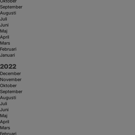
Oktober
September
Augusti
Juli
Juni
Maj
April
Mars
Februari
Januari
År:
2022
December
November
Oktober
September
Augusti
Juli
Juni
Maj
April
Mars
Februari