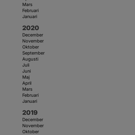
Mars
Februari
Januari
År:
2020
December
November
Oktober
September
Augusti
Juli
Juni
Maj
April
Mars
Februari
Januari
År:
2019
December
November
Oktober