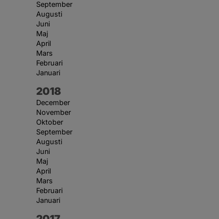
September
Augusti
Juni
Maj
April
Mars
Februari
Januari
År:
2018
December
November
Oktober
September
Augusti
Juni
Maj
April
Mars
Februari
Januari
År:
2017