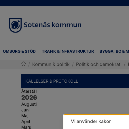
OMSORG & STÖD
TRAFIK & INFRASTRUKTUR
BYGGA, BO & M
/
Kommun & politik
/
Politik och demokrati
/
Sotenäs kommun
KALLELSER & PROTOKOLL
Återställ
År:
2026
Augusti
Juni
Maj
Vi använder kakor
April
Mars