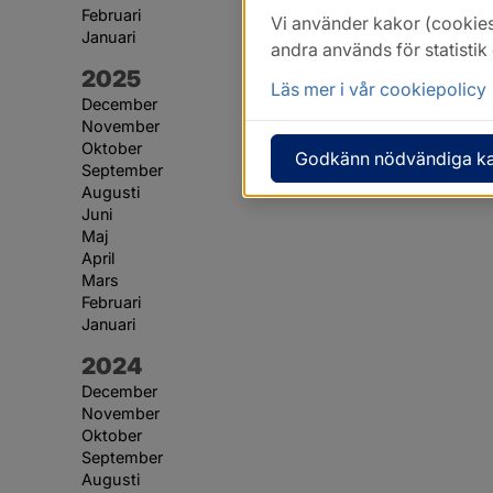
Februari
Vi använder kakor (cookies
Januari
andra används för statisti
År:
2025
Läs mer i vår cookiepolicy
December
November
Oktober
Godkänn nödvändiga k
September
Augusti
Juni
Maj
April
Mars
Februari
Januari
År:
2024
December
November
Oktober
September
Augusti