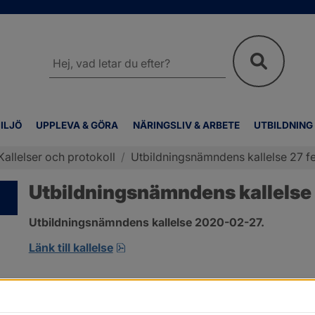
Sök
på
webbplatsen
ILJÖ
UPPLEVA & GÖRA
NÄRINGSLIV & ARBETE
UTBILDNING
Kallelser och protokoll
/
Utbildningsnämndens kallelse 27 fe
Utbildningsnämndens kallelse 
Utbildningsnämndens kallelse 2020-02-27.
pdf, öppnas i nytt fönster.
Länk till kallelse