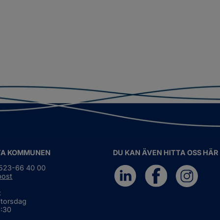
TA KOMMUNEN
DU KAN ÄVEN HITTA OSS HÄR
0523-66 40 00
post
:
 torsdag
6:30