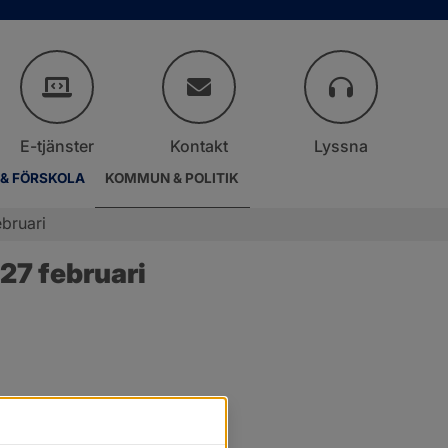
E-tjänster
Kontakt
Lyssna
 & FÖRSKOLA
KOMMUN & POLITIK
bruari
27 februari