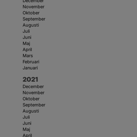
December
November
Oktober
September
Augusti
Juli
Juni
Maj
April
Mars
Februari
Januari
År:
2021
December
November
Oktober
September
Augusti
Juli
Juni
Maj
April