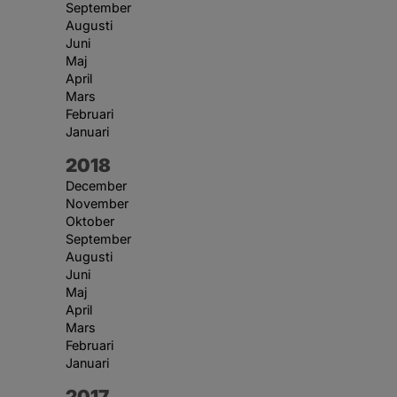
September
Augusti
Juni
Maj
April
Mars
Februari
Januari
År:
2018
December
November
Oktober
September
Augusti
Juni
Maj
April
Mars
Februari
Januari
År:
2017