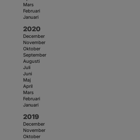
Mars
Februari
Januari
År:
2020
December
November
Oktober
September
Augusti
Juli
Juni
Maj
April
Mars
Februari
Januari
År:
2019
December
November
Oktober