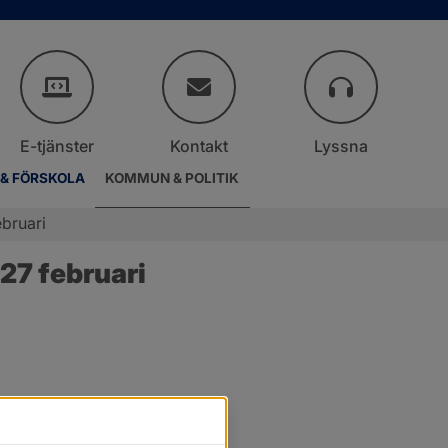
E-tjänster
Kontakt
Lyssna
 & FÖRSKOLA
KOMMUN & POLITIK
bruari
27 februari