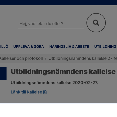
Sök
på
webbplatsen
ILJÖ
UPPLEVA & GÖRA
NÄRINGSLIV & ARBETE
UTBILDNING
Kallelser och protokoll
/
Utbildningsnämndens kallelse 27 fe
Utbildningsnämndens kallelse 
Utbildningsnämndens kallelse 2020-02-27.
pdf, öppnas i nytt fönster.
Länk till kallelse