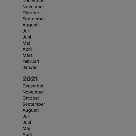
December
November
Oktober
September
Augusti
Juli
Juni
Maj
April
Mars
Februari
Januari
År:
2021
December
November
Oktober
September
Augusti
Juli
Juni
Maj
April