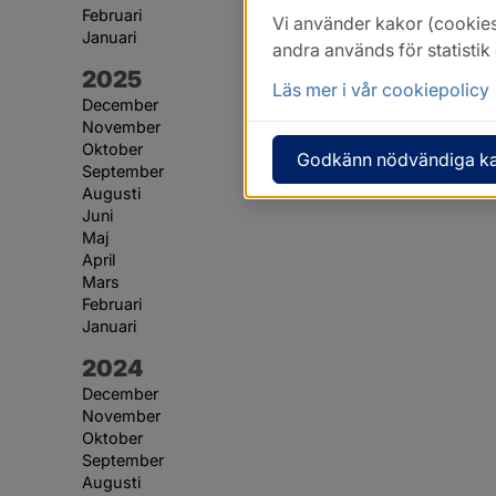
Februari
Vi använder kakor (cookies
Januari
andra används för statisti
År:
2025
Läs mer i vår cookiepolicy
December
November
Oktober
Godkänn nödvändiga k
September
Augusti
Juni
Maj
April
Mars
Februari
Januari
År:
2024
December
November
Oktober
September
Augusti