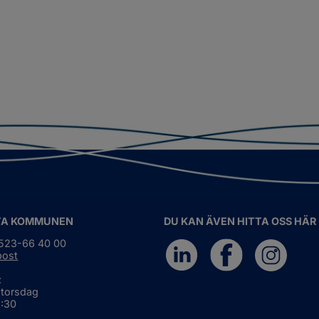
TA KOMMUNEN
DU KAN ÄVEN HITTA OSS HÄR
0523-66 40 00
post
:
 torsdag
6:30