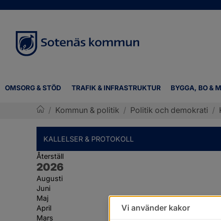
OMSORG & STÖD
TRAFIK & INFRASTRUKTUR
BYGGA, BO & M
/
Kommun & politik
/
Politik och demokrati
/
Sotenäs kommun
KALLELSER & PROTOKOLL
Återställ
År:
2026
Augusti
Juni
Maj
Vi använder kakor
April
Mars