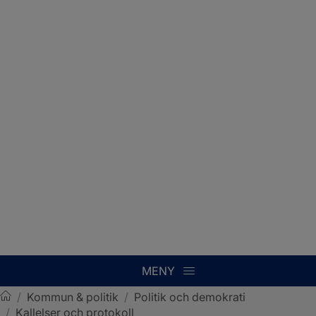
MENY
/
Kommun & politik
/
Politik och demokrati
/
Kallelser och protokoll
Sotenäs kommun