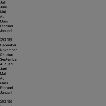
Juli
Juni
Maj
April
Mars
Februari
Januari
År:
2019
December
November
Oktober
September
Augusti
Juni
Maj
April
Mars
Februari
Januari
År:
2018