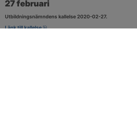
27 februari
Utbildningsnämndens kallelse 2020-02-27.
pdf, öppnas i nytt fönster.
Länk till kallelse
SOTENÄS KOMMUN
Besöksadress
Parkgatan 46
456 80 Kungshamn
Hitta hit