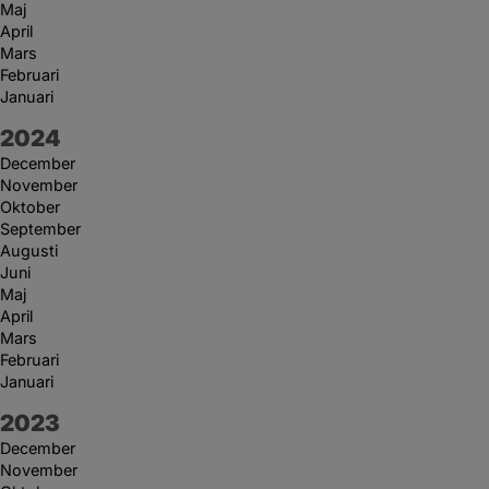
Maj
April
Mars
Februari
Januari
År:
2024
December
November
Oktober
September
Augusti
Juni
Maj
April
Mars
Februari
Januari
År:
2023
December
November