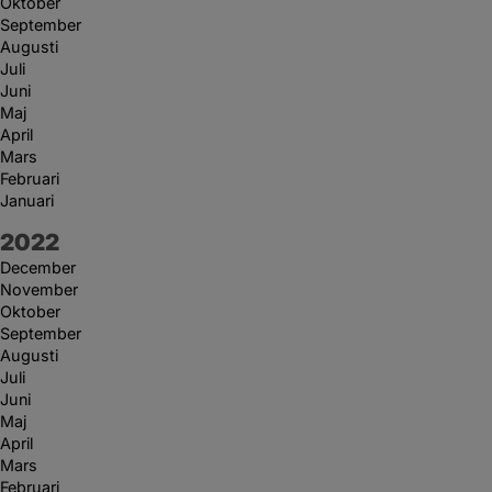
Oktober
September
Augusti
Juli
Juni
Maj
April
Mars
Februari
Januari
År:
2022
December
November
Oktober
September
Augusti
Juli
Juni
Maj
April
Mars
Februari