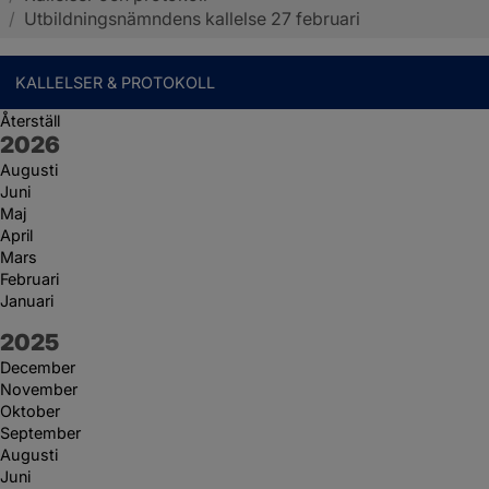
/
Utbildningsnämndens kallelse 27 februari
KALLELSER & PROTOKOLL
Återställ
År:
2026
Augusti
Juni
Maj
April
Mars
Februari
Januari
År:
2025
December
November
Oktober
September
Augusti
Juni