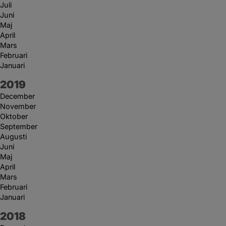
Juli
Juni
Maj
April
Mars
Februari
Januari
År:
2019
December
November
Oktober
September
Augusti
Juni
Maj
April
Mars
Februari
Januari
År:
2018