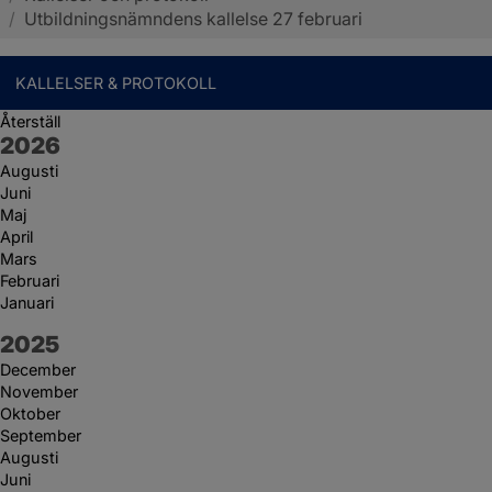
/
Utbildningsnämndens kallelse 27 februari
KALLELSER & PROTOKOLL
Återställ
År:
2026
Augusti
Juni
Maj
April
Mars
Februari
Januari
År:
2025
December
November
Oktober
September
Augusti
Juni