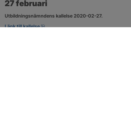
27 februari
Utbildningsnämndens kallelse 2020-02-27.
pdf, öppnas i nytt fönster.
Länk till kallelse
SOTENÄS KOMMUN
Besöksadress
Parkgatan 46
456 80 Kungshamn
Hitta hit