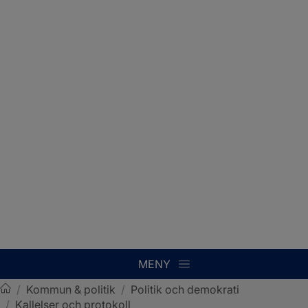
MENY
/
Kommun & politik
/
Politik och demokrati
/
Kallelser och protokoll
Sotenäs kommun