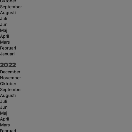
Oktober
September
Augusti
Juli
Juni
Maj
April
Mars
Februari
Januari
År:
2022
December
November
Oktober
September
Augusti
Juli
Juni
Maj
April
Mars
Februari