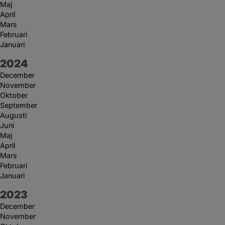
Maj
April
Mars
Februari
Januari
År:
2024
December
November
Oktober
September
Augusti
Juni
Maj
April
Mars
Februari
Januari
År:
2023
December
November