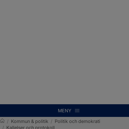
MENY
/
Kommun & politik
/
Politik och demokrati
/
Kallelser och protokoll
Sotenäs kommun