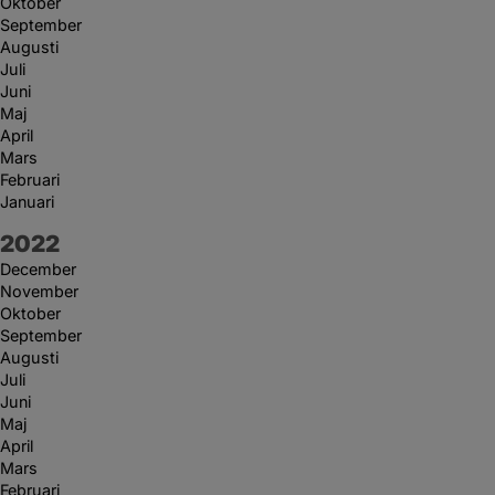
Oktober
September
Augusti
Juli
Juni
Maj
April
Mars
Februari
Januari
År:
2022
December
November
Oktober
September
Augusti
Juli
Juni
Maj
April
Mars
Februari