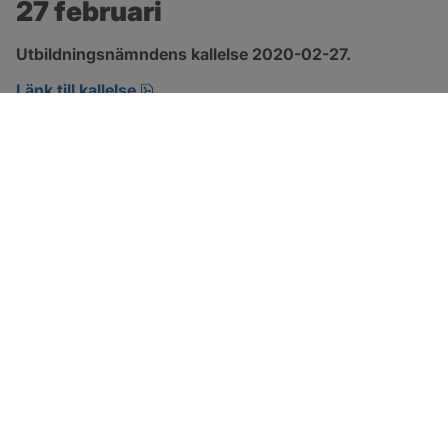
27 februari
Utbildningsnämndens kallelse 2020-02-27.
pdf, öppnas i nytt fönster.
Länk till kallelse
SOTENÄS KOMMUN
Besöksadress
Parkgatan 46
456 80 Kungshamn
Hitta hit