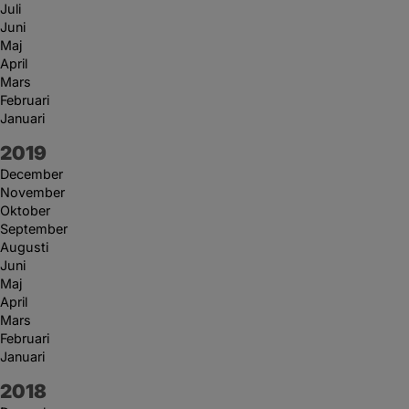
Juli
Juni
Maj
April
Mars
Februari
Januari
År:
2019
December
November
Oktober
September
Augusti
Juni
Maj
April
Mars
Februari
Januari
År:
2018