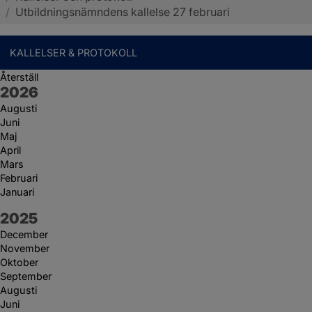
/
Utbildningsnämndens kallelse 27 februari
KALLELSER & PROTOKOLL
Återställ
År:
2026
Augusti
Juni
Maj
April
Mars
Februari
Januari
År:
2025
December
November
Oktober
September
Augusti
Juni