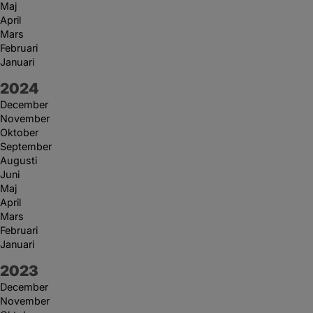
Maj
April
Mars
Februari
Januari
År:
2024
December
November
Oktober
September
Augusti
Juni
Maj
April
Mars
Februari
Januari
År:
2023
December
November