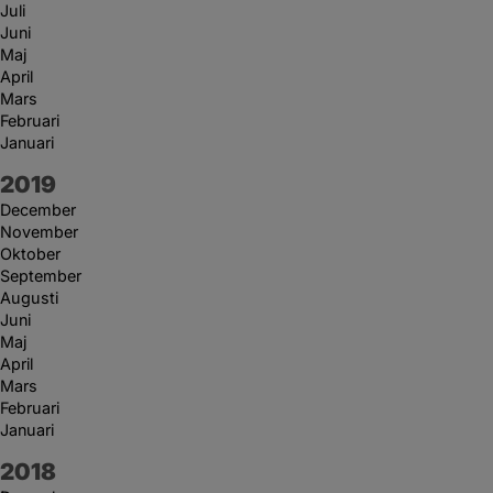
Juli
Juni
Maj
April
Mars
Februari
Januari
År:
2019
December
November
Oktober
September
Augusti
Juni
Maj
April
Mars
Februari
Januari
År:
2018