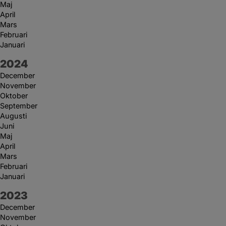
Maj
April
Mars
Februari
Januari
År:
2024
December
November
Oktober
September
Augusti
Juni
Maj
April
Mars
Februari
Januari
År:
2023
December
November