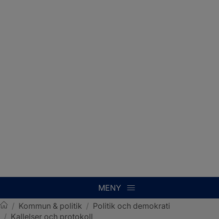
MENY
/
Kommun & politik
/
Politik och demokrati
/
Kallelser och protokoll
Sotenäs kommun