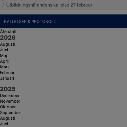
/
Utbildningsnämndens kallelse 27 februari
KALLELSER & PROTOKOLL
Återställ
År:
2026
Augusti
Juni
Maj
April
Mars
Februari
Januari
År:
2025
December
November
Oktober
September
Augusti
Juni