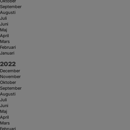
Oktober
September
Augusti
Juli
Juni
Maj
April
Mars
Februari
Januari
År:
2022
December
November
Oktober
September
Augusti
Juli
Juni
Maj
April
Mars
Februari