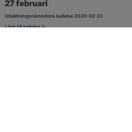
27 februari
Utbildningsnämndens kallelse 2020-02-27.
pdf, öppnas i nytt fönster.
Länk till kallelse
SOTENÄS KOMMUN
Besöksadress
Parkgatan 46
456 80 Kungshamn
Hitta hit