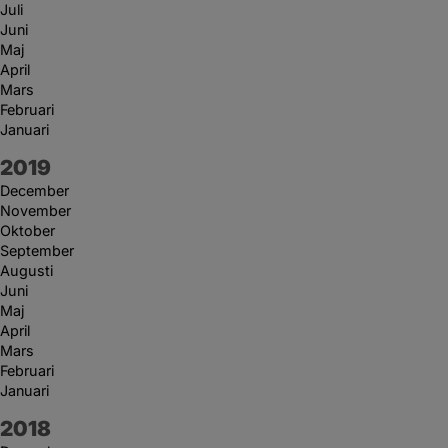
Juli
Juni
Maj
April
Mars
Februari
Januari
År:
2019
December
November
Oktober
September
Augusti
Juni
Maj
April
Mars
Februari
Januari
År:
2018