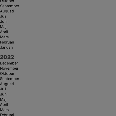
Oktober
September
Augusti
Juli
Juni
Maj
April
Mars
Februari
Januari
År:
2022
December
November
Oktober
September
Augusti
Juli
Juni
Maj
April
Mars
Februari