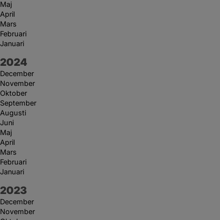
Maj
April
Mars
Februari
Januari
År:
2024
December
November
Oktober
September
Augusti
Juni
Maj
April
Mars
Februari
Januari
År:
2023
December
November