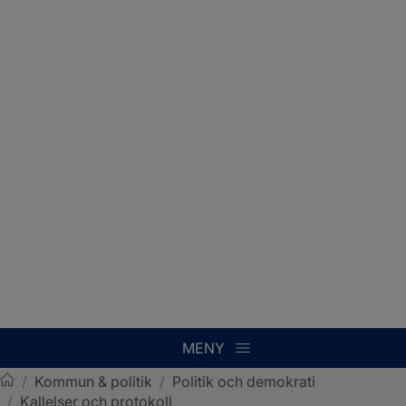
MENY
/
Kommun & politik
/
Politik och demokrati
/
Kallelser och protokoll
Sotenäs kommun