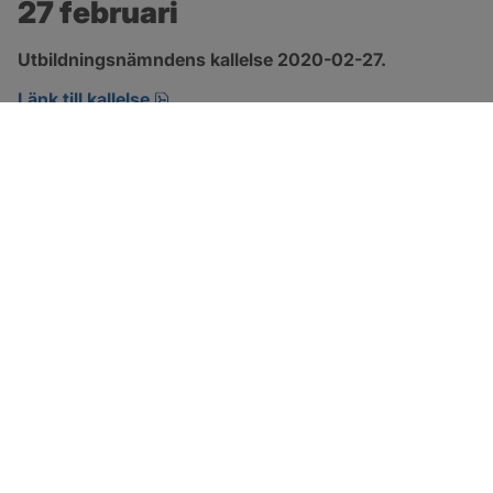
27 februari
Utbildningsnämndens kallelse 2020-02-27.
pdf, öppnas i nytt fönster.
Länk till kallelse
SOTENÄS KOMMUN
Besöksadress
Parkgatan 46
456 80 Kungshamn
Hitta hit