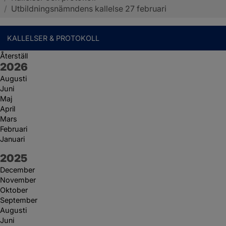
/
Utbildningsnämndens kallelse 27 februari
KALLELSER & PROTOKOLL
Återställ
År:
2026
Augusti
Juni
Maj
April
Mars
Februari
Januari
År:
2025
December
November
Oktober
September
Augusti
Juni