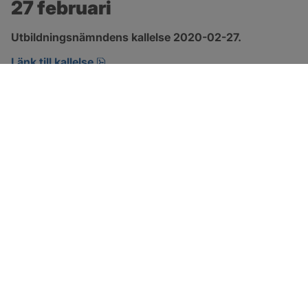
27 februari
Utbildningsnämndens kallelse 2020-02-27.
pdf, öppnas i nytt fönster.
Länk till kallelse
SOTENÄS KOMMUN
Besöksadress
Parkgatan 46
456 80 Kungshamn
Hitta hit