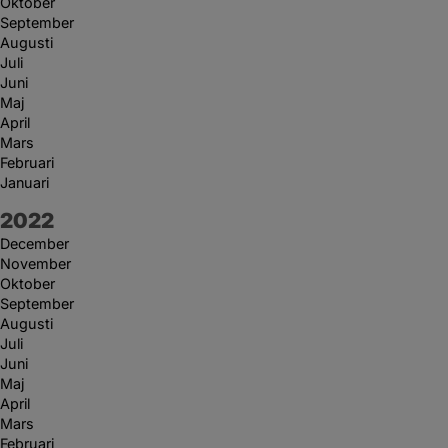
Oktober
September
Augusti
Juli
Juni
Maj
April
Mars
Februari
Januari
År:
2022
December
November
Oktober
September
Augusti
Juli
Juni
Maj
April
Mars
Februari