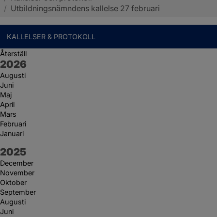
/
Utbildningsnämndens kallelse 27 februari
KALLELSER & PROTOKOLL
Återställ
År:
2026
Augusti
Juni
Maj
April
Mars
Februari
Januari
År:
2025
December
November
Oktober
September
Augusti
Juni