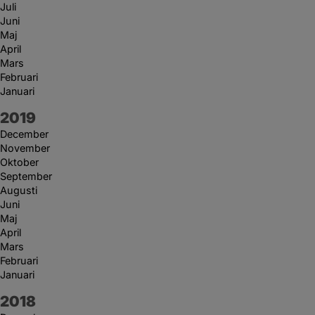
Juli
Juni
Maj
April
Mars
Februari
Januari
År:
2019
December
November
Oktober
September
Augusti
Juni
Maj
April
Mars
Februari
Januari
År:
2018