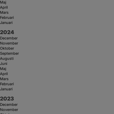
Maj
April
Mars
Februari
Januari
År:
2024
December
November
Oktober
September
Augusti
Juni
Maj
April
Mars
Februari
Januari
År:
2023
December
November