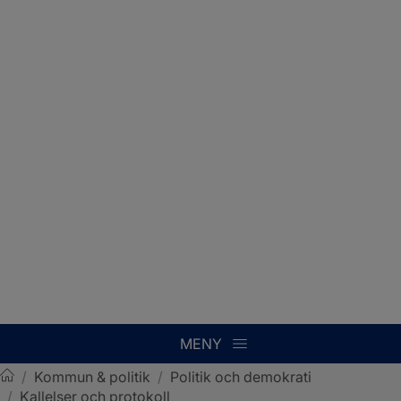
MENY
/
Kommun & politik
/
Politik och demokrati
/
Kallelser och protokoll
Sotenäs kommun