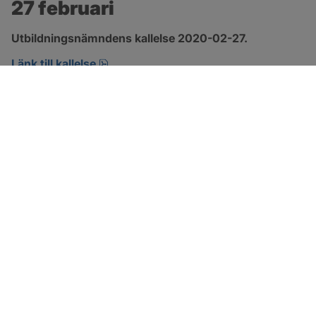
27 februari
Utbildningsnämndens kallelse 2020-02-27.
pdf, öppnas i nytt fönster.
Länk till kallelse
SOTENÄS KOMMUN
Besöksadress
Parkgatan 46
456 80 Kungshamn
Hitta hit