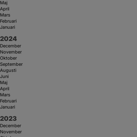
Maj
April
Mars
Februari
Januari
År:
2024
December
November
Oktober
September
Augusti
Juni
Maj
April
Mars
Februari
Januari
År:
2023
December
November