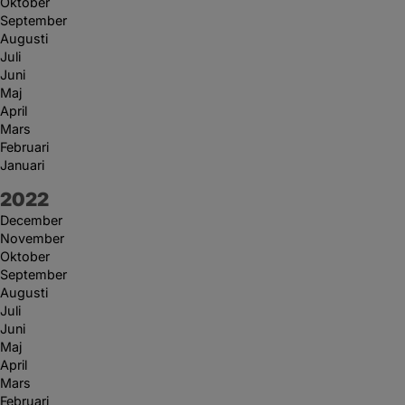
Oktober
September
Augusti
Juli
Juni
Maj
April
Mars
Februari
Januari
År:
2022
December
November
Oktober
September
Augusti
Juli
Juni
Maj
April
Mars
Februari