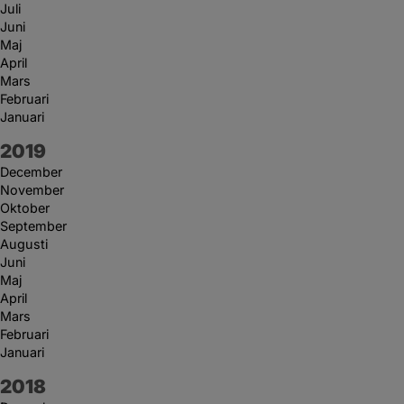
Juli
Juni
Maj
April
Mars
Februari
Januari
År:
2019
December
November
Oktober
September
Augusti
Juni
Maj
April
Mars
Februari
Januari
År:
2018