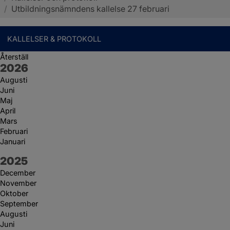
/
Utbildningsnämndens kallelse 27 februari
KALLELSER & PROTOKOLL
Återställ
År:
2026
Augusti
Juni
Maj
April
Mars
Februari
Januari
År:
2025
December
November
Oktober
September
Augusti
Juni