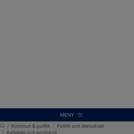
MENY
/
Kommun & politik
/
Politik och demokrati
/
Kallelser och protokoll
Sotenäs kommun