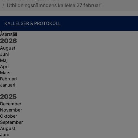
/
Utbildningsnämndens kallelse 27 februari
KALLELSER & PROTOKOLL
Återställ
År:
2026
Augusti
Juni
Maj
April
Mars
Februari
Januari
År:
2025
December
November
Oktober
September
Augusti
Juni