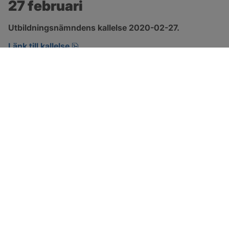
27 februari
Utbildningsnämndens kallelse 2020-02-27.
pdf, öppnas i nytt fönster.
Länk till kallelse
SOTENÄS KOMMUN
Besöksadress
Parkgatan 46
456 80 Kungshamn
Hitta hit