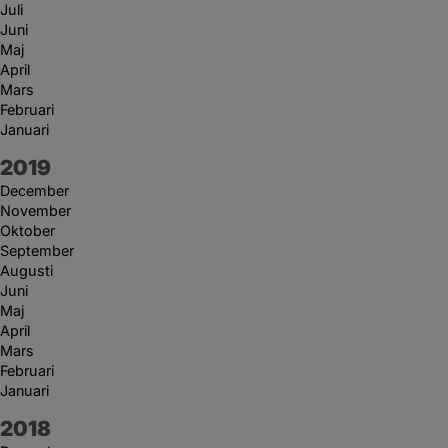
Juli
Juni
Maj
April
Mars
Februari
Januari
År:
2019
December
November
Oktober
September
Augusti
Juni
Maj
April
Mars
Februari
Januari
År:
2018