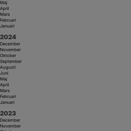
Maj
April
Mars
Februari
Januari
År:
2024
December
November
Oktober
September
Augusti
Juni
Maj
April
Mars
Februari
Januari
År:
2023
December
November