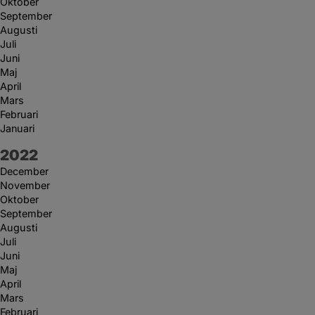
Oktober
September
Augusti
Juli
Juni
Maj
April
Mars
Februari
Januari
År:
2022
December
November
Oktober
September
Augusti
Juli
Juni
Maj
April
Mars
Februari