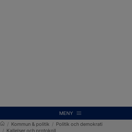
MENY
/
Kommun & politik
/
Politik och demokrati
/
Kallelser och protokoll
Sotenäs kommun