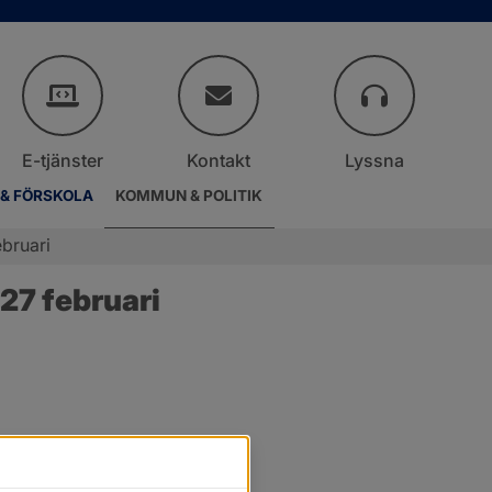
E-tjänster
Kontakt
Lyssna
 & FÖRSKOLA
KOMMUN & POLITIK
bruari
27 februari