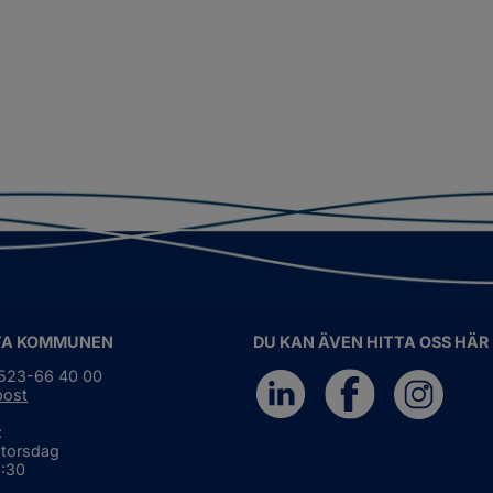
TA KOMMUNEN
DU KAN ÄVEN HITTA OSS HÄR
0523-66 40 00
post
:
 torsdag
6:30