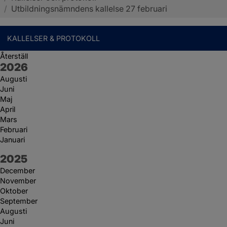
/
Utbildningsnämndens kallelse 27 februari
KALLELSER & PROTOKOLL
Återställ
År:
2026
Augusti
Juni
Maj
April
Mars
Februari
Januari
År:
2025
December
November
Oktober
September
Augusti
Juni