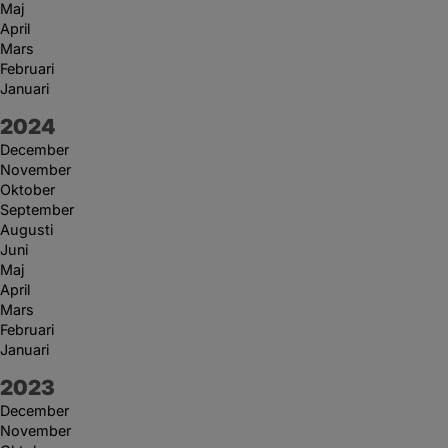
Maj
April
Mars
Februari
Januari
År:
2024
December
November
Oktober
September
Augusti
Juni
Maj
April
Mars
Februari
Januari
År:
2023
December
November