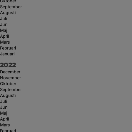
Oktober
September
Augusti
Juli
Juni
Maj
April
Mars
Februari
Januari
År:
2022
December
November
Oktober
September
Augusti
Juli
Juni
Maj
April
Mars
Februari