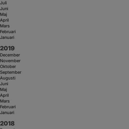
Juli
Juni
Maj
April
Mars
Februari
Januari
År:
2019
December
November
Oktober
September
Augusti
Juni
Maj
April
Mars
Februari
Januari
År:
2018