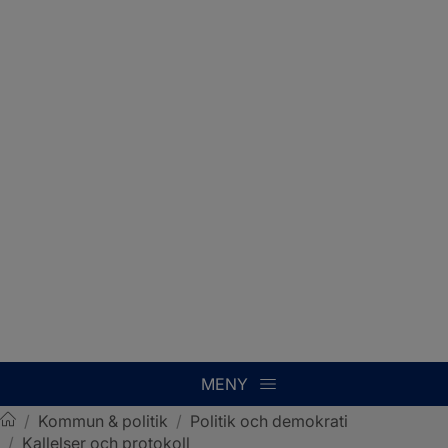
MENY
/
Kommun & politik
/
Politik och demokrati
/
Kallelser och protokoll
Sotenäs kommun