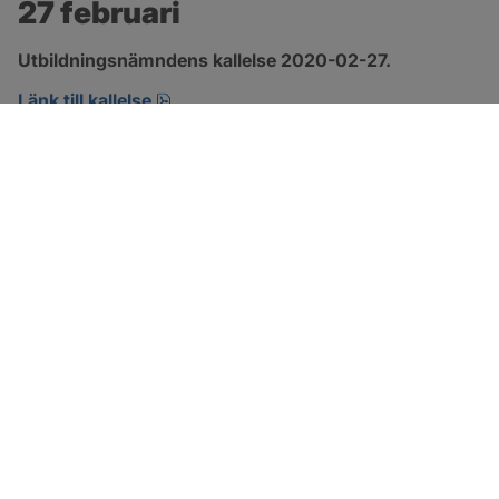
27 februari
Utbildningsnämndens kallelse 2020-02-27.
pdf, öppnas i nytt fönster.
Länk till kallelse
SOTENÄS KOMMUN
Besöksadress
Parkgatan 46
456 80 Kungshamn
Hitta hit